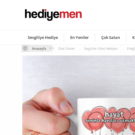
Sevgiliye Hediye
En Yeniler
Çok Satan
K
Anasayfa
Özel Günler
Sevgililer Günü Hediyesi
Erkeğ