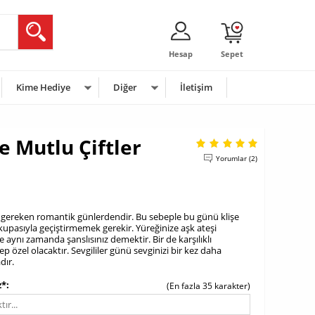
Hesap
Sepet
Kime Hediye
Diğer
İletişim
e Mutlu Çiftler
Yorumlar (2)
i gereken romantik günlerdendir. Bu sebeple bu günü klişe
upasıyla geçiştirmemek gerekir. Yüreğinize aşk ateşi
aynı zamanda şanslısınız demektir. Bir de karşılıklı
özel olacaktır. Sevgililer günü sevginizi bir kez daha
dır.
z*
(En fazla 35 karakter)