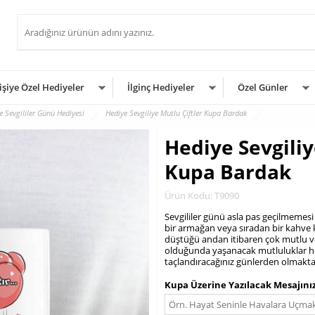
işiye Özel Hediyeler
İlginç Hediyeler
Özel Günler
e Sevgililer Günü Hediyesi
Hediye Sevgiliye Mutlu Çiftler Kupa Bardak
Hediye Sevgiliy
Kupa Bardak
Ürün Kodu: T9090
Sevgililer günü asla pas geçilmemes
bir armağan veya sıradan bir kahve k
düştüğü andan itibaren çok mutlu ve 
olduğunda yaşanacak mutluluklar hep 
taçlandıracağınız günlerden olmakta
.
Kupa Üzerine Yazılacak Mesajını