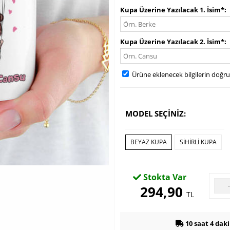
Kupa Üzerine Yazılacak 1. İsim*
Kupa Üzerine Yazılacak 2. İsim*
Ürüne eklenecek bilgilerin doğr
MODEL SEÇİNİZ:
BEYAZ KUPA
SİHİRLİ KUPA
Stokta Var
294,90
TL
10 saat 4 dak