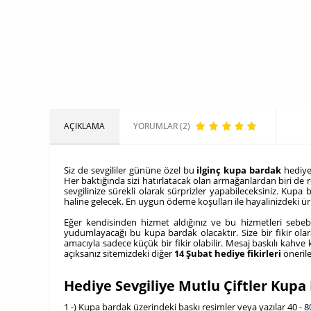
AÇIKLAMA
YORUMLAR (2)
Siz de sevgililer gününe özel bu
ilginç kupa bardak
hediyen
Her baktığında sizi hatırlatacak olan armağanlardan biri de 
sevgilinize sürekli olarak sürprizler yapabileceksiniz. Kupa
haline gelecek. En uygun ödeme koşulları ile hayalinizdeki ür
Eğer kendisinden hizmet aldığınız ve bu hizmetleri sebebiy
yudumlayacağı bu kupa bardak olacaktır. Size bir fikir ola
amacıyla sadece küçük bir fikir olabilir. Mesaj baskılı kahve
açıksanız sitemizdeki diğer
14 Şubat hediye fikirleri
önerile
Hediye Sevgiliye Mutlu Çiftler Kup
1 -) Kupa bardak üzerindeki baskı resimler veya yazılar 40 - 