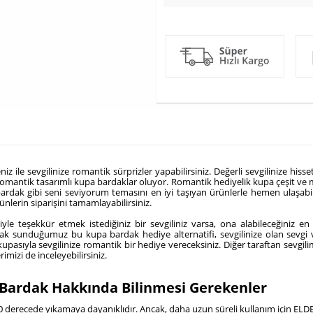
iz ile sevgilinize romantik sürprizler yapabilirsiniz. Değerli sevgilinize hiss
romantik tasarımlı kupa bardaklar oluyor. Romantik hediyelik kupa çeşit ve mo
 bardak gibi seni seviyorum temasını en iyi taşıyan ürünlerle hemen ulaşabil
ünlerin siparişini tamamlayabilirsiniz.
le teşekkür etmek istediğiniz bir sevgiliniz varsa, ona alabileceğiniz en
rak sunduğumuz bu kupa bardak hediye alternatifi, sevgilinize olan sevgi ve
 kupasıyla sevgilinize romantik bir hediye vereceksiniz. Diğer taraftan sevgili
rimizi de inceleyebilirsiniz.
a Bardak Hakkında Bilinmesi Gerekenler
80 derecede yıkamaya dayanıklıdır. Ancak, daha uzun süreli kullanım için ELDE