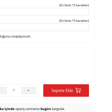
(En fazla 15 karakter)
(En fazla 15 karakter)
uluğunu onaylıyorum.
Sepete Ekle
-
+
ika içinde
sipariş verirseniz
bugün
kargoda.