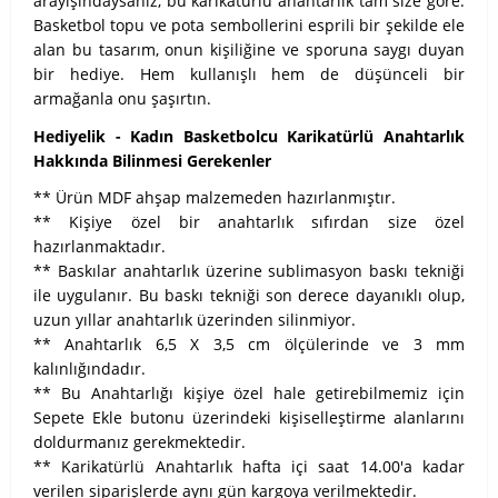
arayışındaysanız, bu karikatürlü anahtarlık tam size göre.
Basketbol topu ve pota sembollerini esprili bir şekilde ele
alan bu tasarım, onun kişiliğine ve sporuna saygı duyan
bir hediye. Hem kullanışlı hem de düşünceli bir
armağanla onu şaşırtın.
Hediyelik - Kadın Basketbolcu Karikatürlü Anahtarlık
Hakkında Bilinmesi Gerekenler
** Ürün MDF ahşap malzemeden hazırlanmıştır.
** Kişiye özel bir anahtarlık sıfırdan size özel
hazırlanmaktadır.
** Baskılar anahtarlık üzerine sublimasyon baskı tekniği
ile uygulanır. Bu baskı tekniği son derece dayanıklı olup,
uzun yıllar anahtarlık üzerinden silinmiyor.
** Anahtarlık 6,5 X 3,5 cm ölçülerinde ve 3 mm
kalınlığındadır.
** Bu Anahtarlığı kişiye özel hale getirebilmemiz için
Sepete Ekle butonu üzerindeki kişiselleştirme alanlarını
doldurmanız gerekmektedir.
** Karikatürlü Anahtarlık hafta içi saat 14.00'a kadar
verilen siparişlerde aynı gün kargoya verilmektedir.