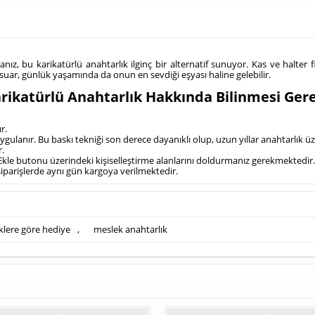
ysanız, bu karikatürlü anahtarlık ilginç bir alternatif sunuyor. Kas ve halter
ksesuar, günlük yaşamında da onun en sevdiği eşyası haline gelebilir.
 Karikatürlü Anahtarlık Hakkında Bilinmesi Ger
r.
ygulanır. Bu baskı tekniği son derece dayanıklı olup, uzun yıllar anahtarlık ü
r.
 Ekle butonu üzerindeki kişiselleştirme alanlarını doldurmanız gerekmektedir.
 siparişlerde aynı gün kargoya verilmektedir.
klere göre hediye
,
meslek anahtarlık