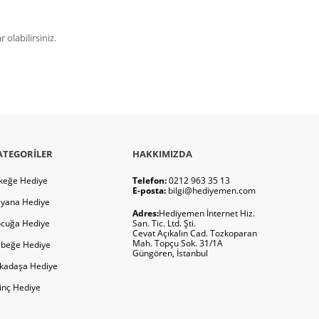
olabilirsiniz.
ATEGORILER
HAKKIMIZDA
keğe Hediye
Telefon:
0212 963 35 13
E-posta:
bilgi@hediyemen.com
yana Hediye
Adres:
Hediyemen İnternet Hiz.
cuğa Hediye
San. Tic. Ltd. Şti.
Cevat Açıkalın Cad. Tozkoparan
Mah. Topçu Sok. 31/1A
beğe Hediye
Güngören, İstanbul
kadaşa Hediye
ginç Hediye