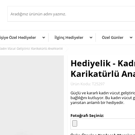
işiye Özel Hediyeler
İlginç Hediyeler
Özel Günler
Kadın Vücut Geliştirici Karikatürlü Anahtarlık
Hediyelik - Kadı
Karikatürlü An
Ürün Kodu: T25297
Güçlü ve kararlı kadın vücut geliştiri
bağlılığını kutluyor. Bu kadın vücut g
yansıtan anlamlı bir hediyedir.
.
Fotoğrafı Seçiniz