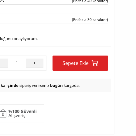
z*
(En fazla 40 karakter)
(En fazla 30 karakter)
uluğunu onaylıyorum.
Sepete Ekle
-
+
ika içinde
sipariş verirseniz
bugün
kargoda.