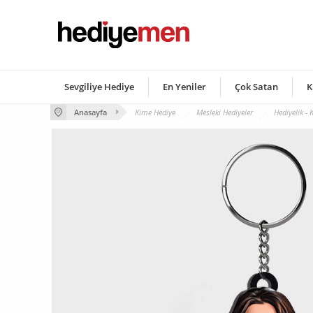
Sevgiliye Hediye
En Yeniler
Çok Satan
K
Anasayfa
Kime Hediye
Mesleki Hediyeler
Hediyelik - 