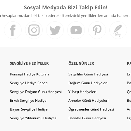
Sosyal Medyada Bizi Takip Edin!
hesaplarımızdan bizi takip ederek sitemizdeki yeniliklerden anında haberdar 
SEVGILIYE HEDIYELER
ÖZEL GÜNLER
K
Konsept Hediye Kutuları
Sevgililer Günü Hediyesi
Er
Sevgiliye Hediye Sepeti
Doğum Günü Hediyeleri
Ba
Sevgiliye Doğum Günü Hediyesi
Yılbaşı Hediyeleri
Ço
Erkek Sevgiliye Hediye
Anneler Günü Hediyeleri
Be
Bayan Sevgiliye Hediye
Öğretmenler Günü Hediyesi
Ar
Sevgiliye Yıldönümü Hediyesi
Babalar Günü Hediyesi
İl