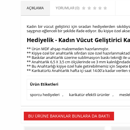
AÇIKLAMA
YORUMLAR (0)
Kadın bir vücut geliştirici için sıradan hediyelerden sıkıldı
saygınızı eğlenceli bir şekilde ifade ediyor. Bu kişiye özel a
Hediyelik - Kadın Vücut Geliştirici
** Ürün MDF ahşap malzemeden hazırlanmıştır.
** Kişiye özel bir anahtarlık sıfırdan size özel hazırlanmaktadı
** Baskılar anahtarlık üzerine sublimasyon baskı tekniği ile u
** Anahtarlık 6,5 X 3,5 cm ölçülerinde ve 3 mm kalınlığındadı
** Bu Anahtarlığı kişiye özel hale getirebilmemiz için Sepete
** Karikatürlü Anahtarlık hafta içi saat 14.00'a kadar verilen
Ürün Etiketleri
sporcu hediyeleri
,
karikatür efektli ürünler
,
mesle
BU ÜRÜNE BAKANLAR BUNLARA DA BAKTI