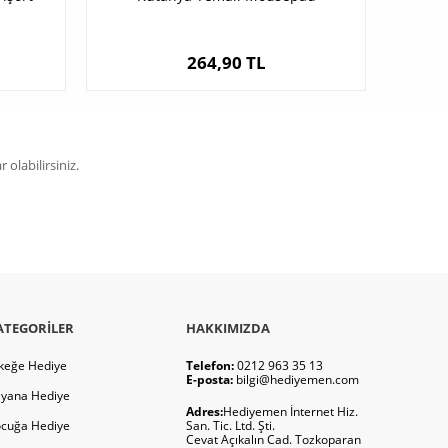
264,90 TL
olabilirsiniz.
ATEGORILER
HAKKIMIZDA
keğe Hediye
Telefon:
0212 963 35 13
E-posta:
bilgi@hediyemen.com
yana Hediye
Adres:
Hediyemen İnternet Hiz.
cuğa Hediye
San. Tic. Ltd. Şti.
Cevat Açıkalın Cad. Tozkoparan