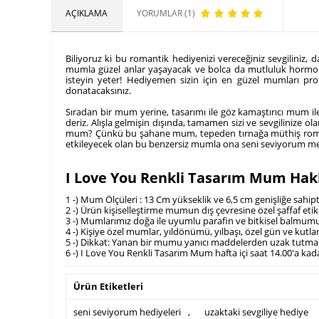
AÇIKLAMA
YORUMLAR (1)
Biliyoruz ki bu romantik hediyenizi vereceğiniz sevgiliniz,
mumla güzel anlar yaşayacak ve bolca da mutluluk hormonu sa
isteyin yeter! Hediyemen sizin için en güzel mumları profe
donatacaksınız.
Sıradan bir mum yerine, tasarımı ile göz kamaştırıcı mum il
deriz. Alışla gelmişin dışında, tamamen sizi ve sevgilinize 
mum? Çünkü bu şahane mum, tepeden tırnağa müthiş romantizm a
etkileyecek olan bu benzersiz mumla ona seni seviyorum mesa
I Love You Renkli Tasarım Mum Hak
1 -) Mum Ölçüleri : 13 Cm yükseklik ve 6,5 cm genişliğe sahip
2 -) Ürün kişiselleştirme mumun dış çevresine özel şaffaf etike
3 -) Mumlarımız doğa ile uyumlu parafin ve bitkisel balmumu
4 -) Kişiye özel mumlar, yıldönümü, yılbaşı, özel gün ve kutlam
5 -) Dikkat: Yanan bir mumu yanıcı maddelerden uzak tutmal
6 -) I Love You Renkli Tasarım Mum hafta içi saat 14.00'a kad
Ürün Etiketleri
seni seviyorum hediyeleri
,
uzaktaki sevgiliye hediye