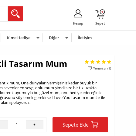
Hesap
Sepet
Kime Hediye
Diğer
İletişim
kli Tasarım Mum
Yorumlar (1)
mantik mum, Ona dünyaları vermişsiniz kadar büyük bir
m sevenler en sevgi dolu mum şimdi size bir tık uzakta
z alıcı renk uyumuyla bu güzel mum, onu hediye edeceğiniz
Doğrusunu söylemek gerekirse I Love You tasarım mumlar ile
 aralamış oluyoruz.
Sepete Ekle
-
+