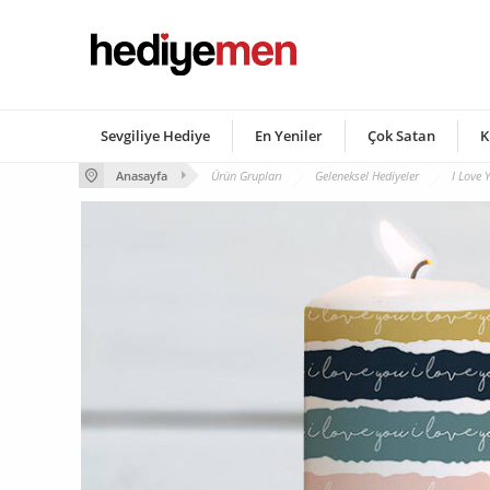
Sevgiliye Hediye
En Yeniler
Çok Satan
K
Anasayfa
Ürün Grupları
Geleneksel Hediyeler
I Love