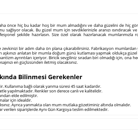
 daha önce hiç bu kadar hoş bir mum almadığını ve daha güzelini de hiç görm
ğlıyor olacak. Bu güzel mum için sevdiklerinizle aranızı ısındıracak ve se
syonel şekilde hazırlasın. Size özel olarak hazırlanacak mumlarımızla rom
e zevkinizi bir adım daha ön plana çıkarabilirsiniz. Fabrikasyon mumlardan
olan aşkınızı anlatan bir mumla doğum günü kutlaması yapmak oldukça güzel b
yrıntıları içeriyor. Biricik sevgiliniz sıradan biri olmadığı için, ona hedi
jınızı en güçlüsünden iletmiş olacaksınız.
kında Bilinmesi Gerekenler
tir. Kullanıma bağlı olarak yanma süresi 45 saat kadardır.
tle yapılmaktadır. Renkler son derece canlı ve kalitelidir.
ndan elde edilmiştir.
alar için idealdir.
ısınız. Ayrıca yanmakta olan mum mutlaka gözetiminiz altında olmalıdır.
ar verilen siparişlerde Aynı Gün Kargoya teslim edilmektedir.