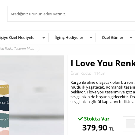
işiye Özel Hediyeler
İlginç Hediyeler
Özel Günler
 You Renkli Tasarım Mum
I Love You Ren
Ürün Kodu: T11453
Kargo ile eline ulaşacak olan bu ro
mutlulık yaşatacak. Romantik tasarı
bekliyor. I love you tasarımı ve gö
sevgilinizin de hoşuna gidecektir. 
sevgilinizin gönül kapılarını birlikte
Stokta Var
379,90
TL