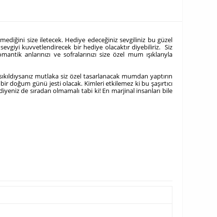
ediğini size iletecek. Hediye edeceğiniz sevgiliniz bu güzel
vgiyi kuvvetlendirecek bir hediye olacaktır diyebiliriz. Siz
antik anlarınızı ve sofralarınızı size özel mum ışıklarıyla
 sıkıldıysanız mutlaka siz özel tasarlanacak mumdan yaptırın
ir doğum günü jesti olacak. Kimleri etkilemez ki bu şaşırtıcı
yeniz de sıradan olmamalı tabi ki! En marjinal insanları bile