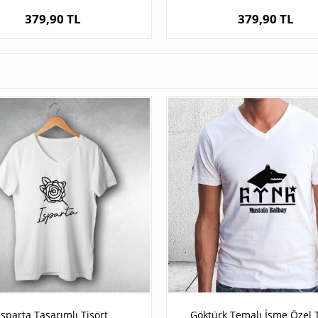
379,90 TL
379,90 TL
Isparta Tasarımlı Tişört
Göktürk Temalı İsme Özel T