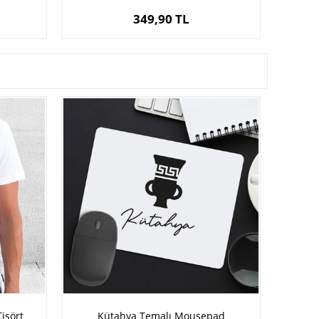
349,90 TL
işört
Kütahya Temalı Mousepad