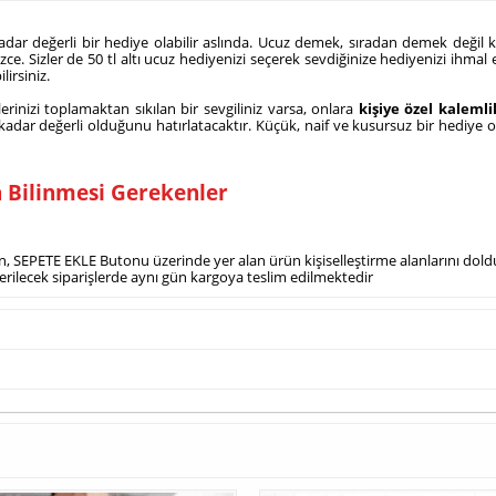
dar değerli bir hediye olabilir aslında. Ucuz demek, sıradan demek değil ki?
e. Sizler de 50 tl altı ucuz hediyenizi seçerek sevdiğinize hediyenizi ihmal
lirsiniz.
inizi toplamaktan sıkılan bir sevgiliniz varsa, onlara
kişiye özel kalemli
 kadar değerli olduğunu hatırlatacaktır. Küçük, naif ve kusursuz bir hediye 
 Bilinmesi Gerekenler
z için, SEPETE EKLE Butonu üzerinde yer alan ürün kişiselleştirme alanlarını d
verilecek siparişlerde aynı gün kargoya teslim edilmektedir