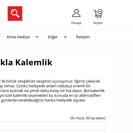
Hesap
Sepet
Kime Hediye
Diğer
İletişim
kla Kalemlik
ile biricik sevgilinize sevginizi uçuruyoruz. İlginizi çekecek
lay olmaz. Çünkü hediyede anlam oldukça önemli bir
ürünü bulmak ise şimdi daha kolay bir hal alıyor. Bol kalemlik
şiye özel kalemlik seçenekleri bu konuda en iyi alternatifleri
l günlerde verebileceğiniz harika hediyelik eşyalar
(En fazla 30 karakter)