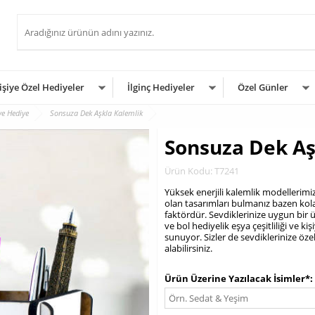
işiye Özel Hediyeler
İlginç Hediyeler
Özel Günler
ye Hediye
Sonsuza Dek Aşkla Kalemlik
Sonsuza Dek Aş
Ürün Kodu: T7241
Yüksek enerjili kalemlik modellerimiz 
olan tasarımları bulmanız bazen ko
faktördür. Sevdiklerinize uygun bir 
ve bol hediyelik eşya çeşitliliği ve ki
sunuyor. Sizler de sevdiklerinize öze
alabilirsiniz.
.
Ürün Üzerine Yazılacak İsimler*