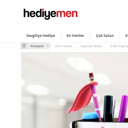
Sevgiliye Hediye
En Yeniler
Çok Satan
K
Anasayfa
Kime Hediye
Sevgiliye Hediye
Erkek Sevgili