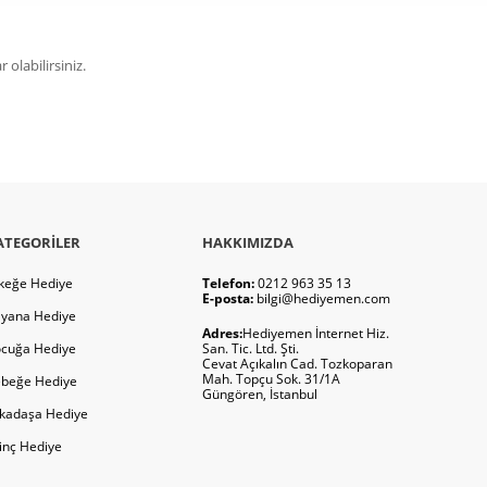
olabilirsiniz.
ATEGORILER
HAKKIMIZDA
keğe Hediye
Telefon:
0212 963 35 13
E-posta:
bilgi@hediyemen.com
yana Hediye
Adres:
Hediyemen İnternet Hiz.
cuğa Hediye
San. Tic. Ltd. Şti.
Cevat Açıkalın Cad. Tozkoparan
Mah. Topçu Sok. 31/1A
beğe Hediye
Güngören, İstanbul
kadaşa Hediye
ginç Hediye