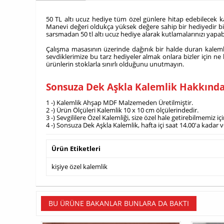
50 TL altı ucuz hediye tüm özel günlere hitap edebilecek ka
Manevi değeri oldukça yüksek değere sahip bir hediyedir bizc
sarsmadan 50 tl altı ucuz hediye alarak kutlamalarınızı yapabi
Çalışma masasının üzerinde dağınık bir halde duran kalemler
sevdiklerimize bu tarz hediyeler almak onlara bizler için ne
ürünlerin stoklarla sınırlı olduğunu unutmayın.
Sonsuza Dek Aşkla Kalemlik Hakkında
1 -) Kalemlik Ahşap MDF Malzemeden Üretilmiştir.
2 -) Ürün Ölçüleri Kalemlik 10 x 10 cm ölçülerindedir.
3 -) Sevgililere Özel Kalemliği, size özel hale getirebilmemi
4 -) Sonsuza Dek Aşkla Kalemlik, hafta içi saat 14.00'a kadar 
Ürün Etiketleri
kişiye özel kalemlik
BU ÜRÜNE BAKANLAR BUNLARA DA BAKTI