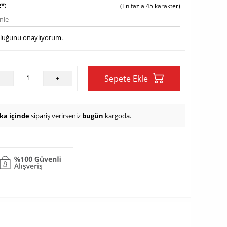
z*
(En fazla 45 karakter)
uluğunu onaylıyorum.
Sepete Ekle
-
+
ika içinde
sipariş verirseniz
bugün
kargoda.