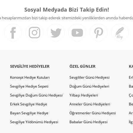
Sosyal Medyada Bizi Takip Edin!
hesaplarımızdan bizi takip ederek sitemizdeki yeniliklerden anında haberdar 
SEVGILIYE HEDIYELER
ÖZEL GÜNLER
K
Konsept Hediye Kutuları
Sevgililer Günü Hediyesi
Er
Sevgiliye Hediye Sepeti
Doğum Günü Hediyeleri
Ba
Sevgiliye Doğum Günü Hediyesi
Yılbaşı Hediyeleri
Ço
Erkek Sevgiliye Hediye
Anneler Günü Hediyeleri
Be
Bayan Sevgiliye Hediye
Öğretmenler Günü Hediyesi
Ar
Sevgiliye Yıldönümü Hediyesi
Babalar Günü Hediyesi
İl