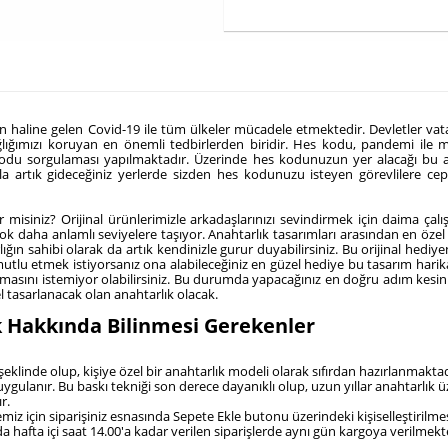
run haline gelen Covid-19 ile tüm ülkeler mücadele etmektedir. Devletler vat
ığımızı koruyan en önemli tedbirlerden biridir. Hes kodu, pandemi ile m
s kodu sorgulaması yapılmaktadır. Üzerinde hes kodunuzun yer alacağı bu
ısıyla artık gideceğiniz yerlerde sizden hes kodunuzu isteyen görevlilere 
ter misiniz? Orijinal ürünlerimizle arkadaşlarınızı sevindirmek için daima 
çok daha anlamlı seviyelere taşıyor. Anahtarlık tasarımları arasından en özel
arlığın sahibi olarak da artık kendinizle gurur duyabilirsiniz. Bu orijinal he
tlu etmek istiyorsanız ona alabileceğiniz en güzel hediye bu tasarım harik
asını istemiyor olabilirsiniz. Bu durumda yapacağınız en doğru adım kesinlik
 tasarlanacak olan anahtarlık olacak.
k Hakkında Bilinmesi Gerekenler
şeklinde olup, kişiye özel bir anahtarlık modeli olarak sıfırdan hazırlanmaktad
 uygulanır. Bu baskı tekniği son derece dayanıklı olup, uzun yıllar anahtarlık 
r.
emiz için siparişiniz esnasında Sepete Ekle butonu üzerindeki kişiselleştirilm
a hafta içi saat 14.00'a kadar verilen siparişlerde aynı gün kargoya verilmekt