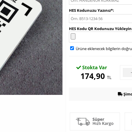
HES Kodunuzu Yazınız*
HES Kodu QR Kodunuzu Yükleyin
Ürüne eklenecek bilgilerin doğr
Stokta Var
174,90
TL
Şimd