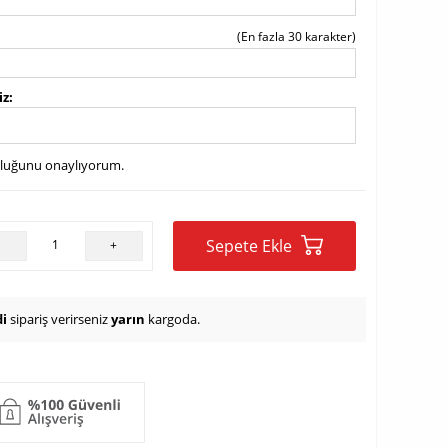
(En fazla 30 karakter)
iz
uluğunu onaylıyorum.
Sepete Ekle
-
+
i
sipariş verirseniz
yarın
kargoda.