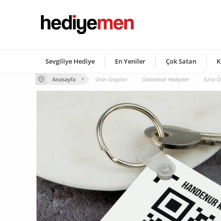
Sevgiliye Hediye
En Yeniler
Çok Satan
K
Anasayfa
Ürün Grupları
Geleneksel Hediyeler
İsme Öz