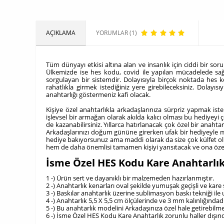
AÇIKLAMA
YORUMLAR (1)
Tüm dünyayı etkisi altına alan ve insanlık için ciddi bir so
Ülkemizde ise hes kodu, covid ile yapılan mücadelede sağl
sorgulayan bir sistemdir. Dolayısıyla birçok noktada he
rahatlıkla girmek istediğiniz yere girebileceksiniz. Dolay
anahtarlığı göstermeniz kafi olacak.
Kişiye özel anahtarlıkla arkadaşlarınıza sürpriz yapmak is
işlevsel bir armağan olarak akılda kalıcı olması bu hediyeyi 
de kazanabilirsiniz. Yıllarca hatırlanacak çok özel bir anaht
Arkadaşlarınızı doğum gününe girerken ufak bir hediyeyle mu
hediye bakıyorsunuz ama maddi olarak da size çok külfet olm
hem de daha önemlisi tamamen kişiyi yansıtacak ve ona özel
İsme Özel HES Kodu Kare Anahtarlı
1 -) Ürün sert ve dayanıklı bir malzemeden hazırlanmıştır.
2 -) Anahtarlık kenarları oval şekilde yumuşak geçişli ve kare 
3 -) Baskılar anahtarlık üzerine sublimasyon baskı tekniği ile
4 -) Anahtarlık 5,5 X 5,5 cm ölçülerinde ve 3 mm kalınlığındadı
5 -) Bu anahtarlık modelini Arkadaşınıza özel hale getirebilm
6 -) İsme Özel HES Kodu Kare Anahtarlık zorunlu haller dışınd