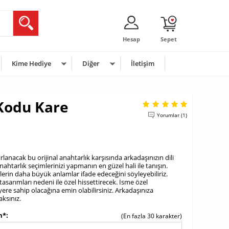
Hesap
Sepet
Kime Hediye
Diğer
İletişim
Kodu Kare
Yorumlar (1)
rlanacak bu orijinal anahtarlık karşısında arkadaşınızın dili
anahtarlık seçimlerinizi yapmanın en güzel hali ile tanışın.
lerin daha büyük anlamlar ifade edeceğini söyleyebiliriz.
tasarımları nedeni ile özel hissettirecek. İsme özel
 yere sahip olacağına emin olabilirsiniz. Arkadaşınıza
ksınız.
m*
(En fazla 30 karakter)