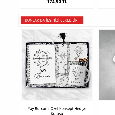
174,90 TL
BUNLAR DA İLGINIZI ÇEKEBILIR !
Yay Burcuna Özel Konsept Hediye
Kutusu