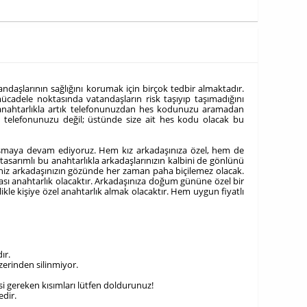
andaşlarının sağlığını korumak için birçok tedbir almaktadır.
ücadele noktasında vatandaşların risk taşıyıp taşımadığını
 anahtarlıkla artık telefonunuzdan hes kodunuzu aramadan
cep telefonunuzu değil; üstünde size ait hes kodu olacak bu
çalışmaya devam ediyoruz. Hem kız arkadaşınıza özel, hem de
 tasarımlı bu anahtarlıkla arkadaşlarınızın kalbini de gönlünü
diyeniz arkadaşınızın gözünde her zaman paha biçilemez olacak.
ası anahtarlık olacaktır. Arkadaşınıza doğum gününe özel bir
le kişiye özel anahtarlık almak olacaktır. Hem uygun fiyatlı
ır.
üzerinden silinmiyor.
esi gereken kısımları lütfen doldurunuz!
edir.