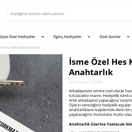
işiye Özel Hediyeler
İlginç Hediyeler
Özel Günler
el Hes Kodu Kare Anahtarlık
İsme Özel Hes 
Anahtarlık
Ürün Kodu: T12989
Arkadaşınızın ismine özel olarak hazı
tutulacaktır inanın. Hediyelik isimli 
Artık arkadaşınız yapacağınız sürpriz
Öyle ki vereceğiniz hediyelik eşyalar 
anahtarlıkların kalplerinde derin bir
yaşatacağınız mutlulukla mutlu olaca
.
Anahtarlık Üzerine Yazılacak İsi