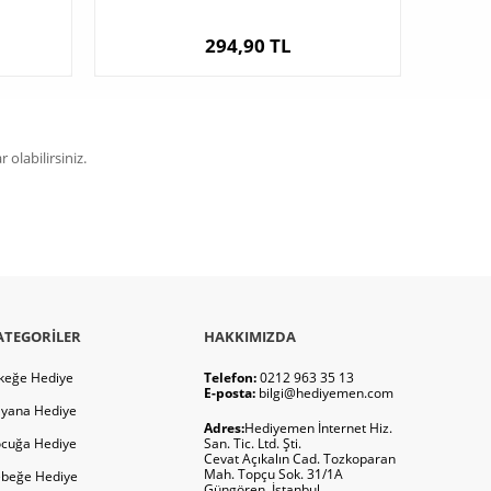
294,90 TL
olabilirsiniz.
ATEGORILER
HAKKIMIZDA
keğe Hediye
Telefon:
0212 963 35 13
E-posta:
bilgi@hediyemen.com
yana Hediye
Adres:
Hediyemen İnternet Hiz.
cuğa Hediye
San. Tic. Ltd. Şti.
Cevat Açıkalın Cad. Tozkoparan
Mah. Topçu Sok. 31/1A
beğe Hediye
Güngören, İstanbul