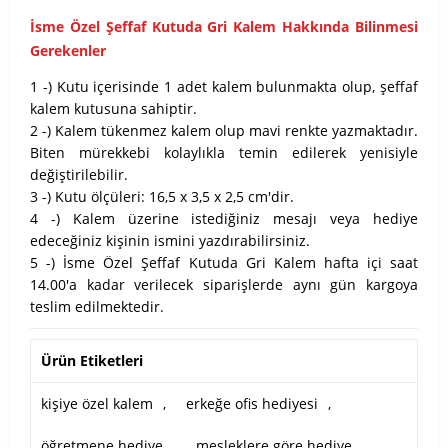
İsme Özel Şeffaf Kutuda Gri Kalem Hakkında Bilinmesi
Gerekenler
1 -) Kutu içerisinde 1 adet kalem bulunmakta olup, şeffaf
kalem kutusuna sahiptir.
2 -) Kalem tükenmez kalem olup mavi renkte yazmaktadır.
Biten mürekkebi kolaylıkla temin edilerek yenisiyle
değiştirilebilir.
3 -) Kutu ölçüleri: 16,5 x 3,5 x 2,5 cm'dir.
4 -) Kalem üzerine istediğiniz mesajı veya hediye
edeceğiniz kişinin ismini yazdırabilirsiniz.
5 -) İsme Özel Şeffaf Kutuda Gri Kalem hafta içi saat
14.00'a kadar verilecek siparişlerde aynı gün kargoya
teslim edilmektedir.
Ürün Etiketleri
kişiye özel kalem
,
erkeğe ofis hediyesi
,
öğretmene hediye
,
mesleklere göre hediye
,