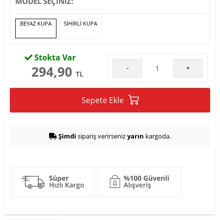
MODEL SEÇİNİZ:
BEYAZ KUPA
SİHİRLİ KUPA
Stokta Var
294,90
-
+
TL
Sepete Ekle
Şimdi
sipariş verirseniz
yarın
kargoda.