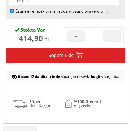
Ürüne eklenecek bilgilerin doğruluğunu onaylıyorum.
Stokta Var
414,90
-
+
TL
Sepete Ekle
8 saat 17 dakika içinde
sipariş verirseniz
bugün
kargoda.