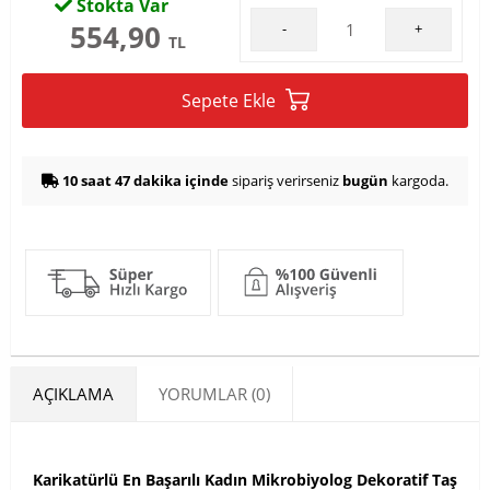
Stokta Var
554,90
-
+
TL
Sepete Ekle
10 saat 47 dakika içinde
sipariş verirseniz
bugün
kargoda.
AÇIKLAMA
YORUMLAR (0)
Karikatürlü En Başarılı Kadın Mikrobiyolog Dekoratif Taş