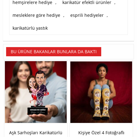
hemşirelere hediye
,
karikatür efektli ürünler
,
mesleklere göre hediye
,
esprili hediyeler
,
karikatürlü yastık
BU ÜRÜNE BAKANLAR BUNLARA DA BAKTI
Aşk Sarhoşları Karikatürlü
Kişiye Özel 4 Fotoğraflı