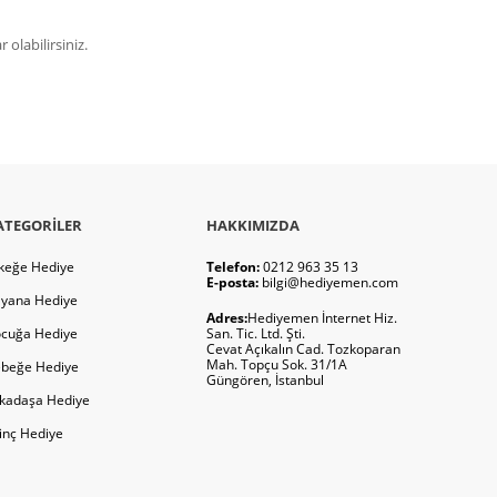
olabilirsiniz.
ATEGORILER
HAKKIMIZDA
keğe Hediye
Telefon:
0212 963 35 13
E-posta:
bilgi@hediyemen.com
yana Hediye
Adres:
Hediyemen İnternet Hiz.
cuğa Hediye
San. Tic. Ltd. Şti.
Cevat Açıkalın Cad. Tozkoparan
Mah. Topçu Sok. 31/1A
beğe Hediye
Güngören, İstanbul
kadaşa Hediye
ginç Hediye