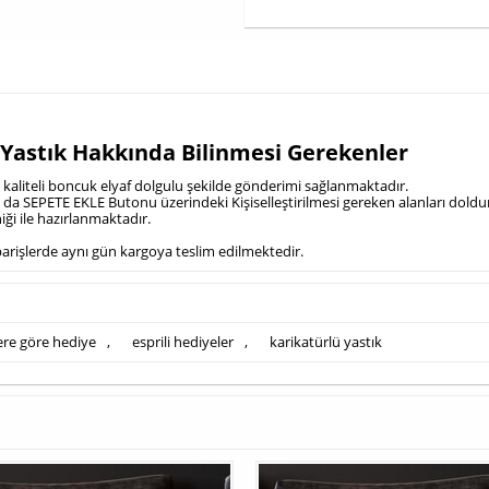
 Yastık Hakkında Bilinmesi Gerekenler
çi kaliteli boncuk elyaf dolgulu şekilde gönderimi sağlanmaktadır.
in da SEPETE EKLE Butonu üzerindeki Kişiselleştirilmesi gereken alanları dol
ği ile hazırlanmaktadır.
siparişlerde aynı gün kargoya teslim edilmektedir.
ere göre hediye
,
esprili hediyeler
,
karikatürlü yastık