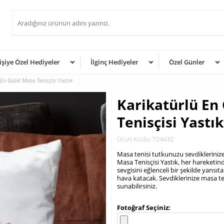
işiye Özel Hediyeler
İlginç Hediyeler
Özel Günler
 En Güzel Masa Tenisçisi Yastık
Karikatürlü En
Tenisçisi Yastık
Ürün Kodu: T24432
Masa tenisi tutkunuzu sevdiklerinize
Masa Tenisçisi Yastık, her hareketind
sevgisini eğlenceli bir şekilde yansı
hava katacak. Sevdiklerinize masa te
sunabilirsiniz.
.
Fotoğraf Seçiniz