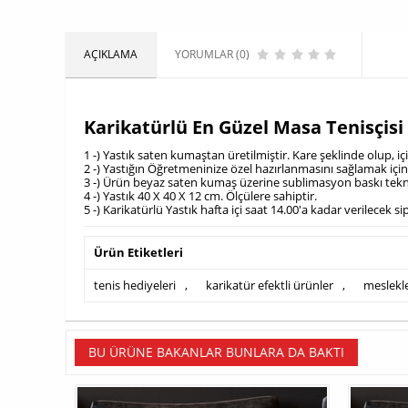
AÇIKLAMA
YORUMLAR (0)
Karikatürlü En Güzel Masa Tenisçisi
1 -) Yastık saten kumaştan üretilmiştir. Kare şeklinde olup, i
2 -) Yastığın Öğretmeninize özel hazırlanmasını sağlamak iç
3 -) Ürün beyaz saten kumaş üzerine sublimasyon baskı tekni
4 -) Yastık 40 X 40 X 12 cm. Ölçülere sahiptir.
5 -) Karikatürlü Yastık hafta içi saat 14.00'a kadar verilecek 
Ürün Etiketleri
tenis hediyeleri
,
karikatür efektli ürünler
,
meslekl
BU ÜRÜNE BAKANLAR BUNLARA DA BAKTI