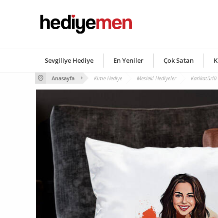
Sevgiliye Hediye
En Yeniler
Çok Satan
K
Anasayfa
Kime Hediye
Mesleki Hediyeler
Karikatürlü