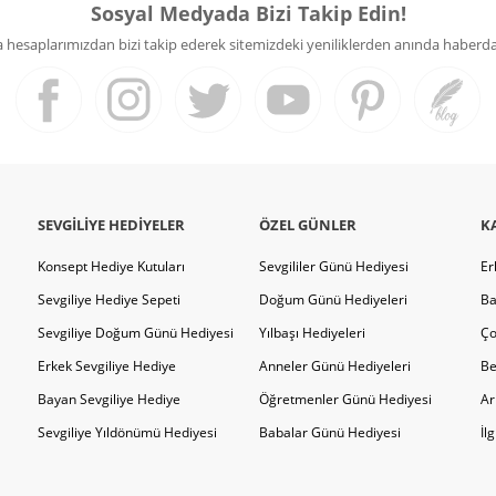
Sosyal Medyada Bizi Takip Edin!
hesaplarımızdan bizi takip ederek sitemizdeki yeniliklerden anında haberdar 
SEVGILIYE HEDIYELER
ÖZEL GÜNLER
K
Konsept Hediye Kutuları
Sevgililer Günü Hediyesi
Er
Sevgiliye Hediye Sepeti
Doğum Günü Hediyeleri
Ba
Sevgiliye Doğum Günü Hediyesi
Yılbaşı Hediyeleri
Ço
Erkek Sevgiliye Hediye
Anneler Günü Hediyeleri
Be
Bayan Sevgiliye Hediye
Öğretmenler Günü Hediyesi
Ar
Sevgiliye Yıldönümü Hediyesi
Babalar Günü Hediyesi
İl