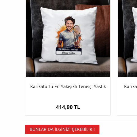
Karikatürlü En Yakışıklı Tenisçi Yastık
Karika
414,90 TL
BUNLAR DA İLGINIZI ÇEKEBILIR !