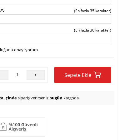
z*
(En fazla 35 karakter)
(En fazla 30 karakter)
uluğunu onaylıyorum.
Sepete Ekle
-
+
ka içinde
sipariş verirseniz
bugün
kargoda.