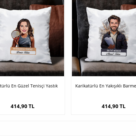
türlü En Güzel Tenisçi Yastık
Karikatürlü En Yakışıklı Barme
414,90 TL
414,90 TL