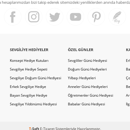
hesaplarımızdan bizi takip ederek sitemizdeki yeniliklerden anında haberdar 
SEVGILIYE HEDIYELER
ÖZEL GÜNLER
K
Konsept Hediye Kutuları
Sevgililer Günü Hediyesi
Er
Sevgiliye Hediye Sepeti
Doğum Günü Hediyeleri
Ba
Sevgiliye Doğum Günü Hediyesi
Yılbaşı Hediyeleri
Ço
Erkek Sevgiliye Hediye
Anneler Günü Hediyeleri
Be
Bayan Sevgiliye Hediye
Öğretmenler Günü Hediyesi
Ar
Sevgiliye Yıldönümü Hediyesi
Babalar Günü Hediyesi
İl
T
-Soft
E-Ticaret
Sistemleriyle Hazırlanmıştır.