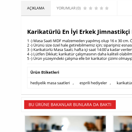
AÇIKLAMA
YORUMLAR (0)
Karikatürlü En İyi Erkek Jimnastikç
1 -) Masa Saati MDF malzemeden yapılmış olup 16 x 30 cm. Öl
2 -) Ürünü size özel hale getirebilmemiz için; siparişiniz es
3 -) Karikatürlü Masa Saati, hafta içi saat 14:00'a kadar veril
4 -) Lütfen Dikkat; karikatür çalışmasının daha kaliteli olab
5 -) Ürün yüzeyindeki çalışma elle bir karikatür çizimi olmayıp
Ürün Etiketleri
hediyelik masa saatleri
,
esprili hediyeler
,
karikatür
BU ÜRÜNE BAKANLAR BUNLARA DA BAKTI