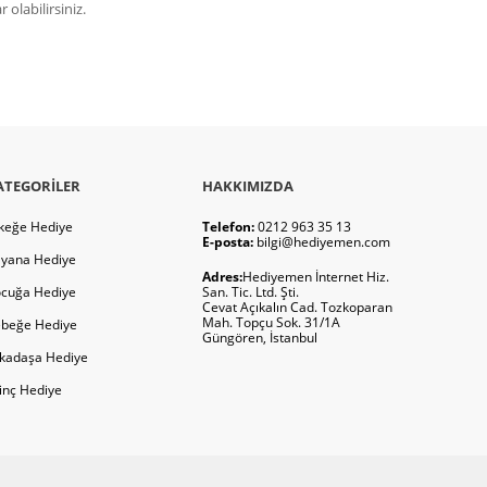
olabilirsiniz.
ATEGORILER
HAKKIMIZDA
keğe Hediye
Telefon:
0212 963 35 13
E-posta:
bilgi@hediyemen.com
yana Hediye
Adres:
Hediyemen İnternet Hiz.
cuğa Hediye
San. Tic. Ltd. Şti.
Cevat Açıkalın Cad. Tozkoparan
Mah. Topçu Sok. 31/1A
beğe Hediye
Güngören, İstanbul
kadaşa Hediye
ginç Hediye