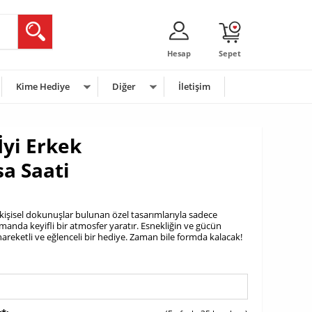
Hesap
Sepet
Kime Hediye
Diğer
İletişim
İyi Erkek
sa Saati
 kişisel dokunuşlar bulunan özel tasarımlarıyla sadece
anda keyifli bir atmosfer yaratır. Esnekliğin ve gücün
hareketli ve eğlenceli bir hediye. Zaman bile formda kalacak!