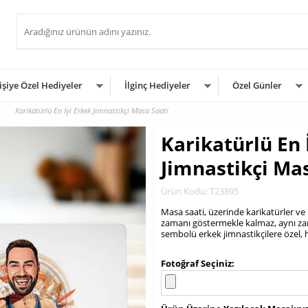
işiye Özel Hediyeler
İlginç Hediyeler
Özel Günler
Karikatürlü En İyi Erkek Jimnastikçi Masa Saati
Karikatürlü En 
Jimnastikçi Ma
Ürün Kodu: T23895
Masa saati, üzerinde karikatürler ve
zamanı göstermekle kalmaz, aynı zam
sembolü erkek jimnastikçilere özel, 
.
Fotoğraf Seçiniz