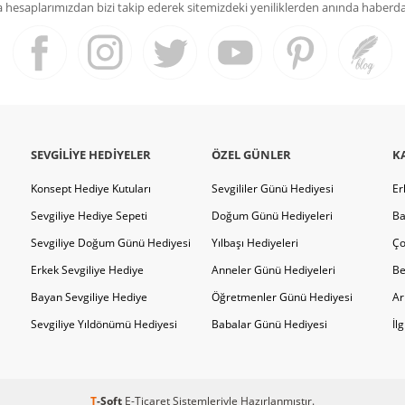
hesaplarımızdan bizi takip ederek sitemizdeki yeniliklerden anında haberdar 
SEVGILIYE HEDIYELER
ÖZEL GÜNLER
K
Konsept Hediye Kutuları
Sevgililer Günü Hediyesi
Er
Sevgiliye Hediye Sepeti
Doğum Günü Hediyeleri
Ba
Sevgiliye Doğum Günü Hediyesi
Yılbaşı Hediyeleri
Ço
Erkek Sevgiliye Hediye
Anneler Günü Hediyeleri
Be
Bayan Sevgiliye Hediye
Öğretmenler Günü Hediyesi
Ar
Sevgiliye Yıldönümü Hediyesi
Babalar Günü Hediyesi
İl
T
-Soft
E-Ticaret
Sistemleriyle Hazırlanmıştır.