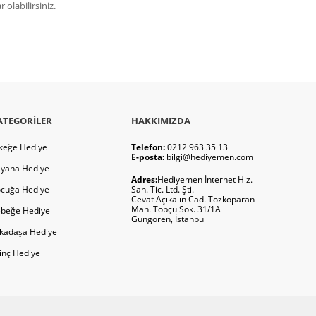
olabilirsiniz.
ATEGORILER
HAKKIMIZDA
keğe Hediye
Telefon:
0212 963 35 13
E-posta:
bilgi@hediyemen.com
yana Hediye
Adres:
Hediyemen İnternet Hiz.
cuğa Hediye
San. Tic. Ltd. Şti.
Cevat Açıkalın Cad. Tozkoparan
Mah. Topçu Sok. 31/1A
beğe Hediye
Güngören, İstanbul
kadaşa Hediye
ginç Hediye