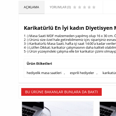
AÇIKLAMA
YORUMLAR (0)
Karikatürlü En İyi kadın Diyetisyen
1 -) Masa Saati MDF malzemeden yapılmış olup 16 x 30 cm. Öl
2 -) Ürünü size özel hale getirebilmemiz için; siparişiniz es
3 -) Karikatürlü Masa Saati, hafta içi saat 14:00'a kadar veril
4 -) Lütfen Dikkat; karikatür çalışmasının daha kaliteli olab
5 -) Ürün yüzeyindeki çalışma elle bir karikatür çizimi olmayıp
Ürün Etiketleri
hediyelik masa saatleri
,
esprili hediyeler
,
karikatür
BU ÜRÜNE BAKANLAR BUNLARA DA BAKTI