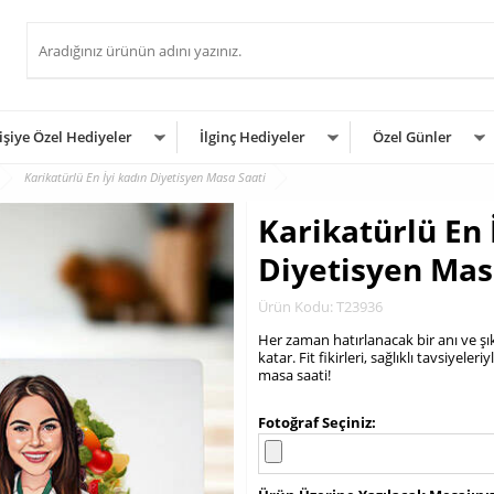
işiye Özel Hediyeler
İlginç Hediyeler
Özel Günler
Karikatürlü En İyi kadın Diyetisyen Masa Saati
Karikatürlü En 
Diyetisyen Mas
Ürün Kodu: T23936
Her zaman hatırlanacak bir anı ve şık
katar. Fit fikirleri, sağlıklı tavsiyel
masa saati!
.
Fotoğraf Seçiniz