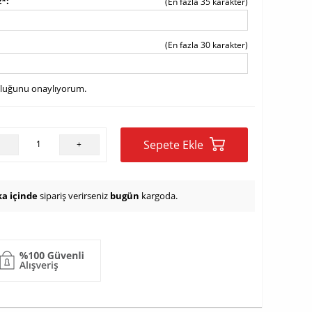
z*
(En fazla 35 karakter)
(En fazla 30 karakter)
uluğunu onaylıyorum.
Sepete Ekle
-
+
ka içinde
sipariş verirseniz
bugün
kargoda.