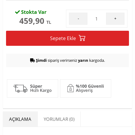
Stokta Var
459,90
-
+
TL
Sepete Ekle
Şimdi
sipariş verirseniz
yarın
kargoda.
AÇIKLAMA
YORUMLAR (0)