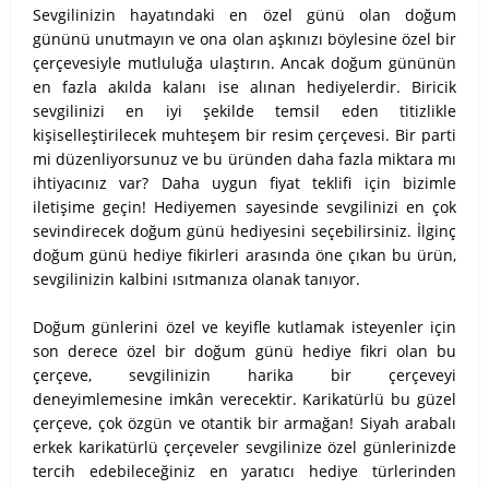
Sevgilinizin hayatındaki en özel günü olan doğum
gününü unutmayın ve ona olan aşkınızı böylesine özel bir
çerçevesiyle mutluluğa ulaştırın. Ancak doğum gününün
en fazla akılda kalanı ise alınan hediyelerdir. Biricik
sevgilinizi en iyi şekilde temsil eden titizlikle
kişiselleştirilecek muhteşem bir resim çerçevesi. Bir parti
mi düzenliyorsunuz ve bu üründen daha fazla miktara mı
ihtiyacınız var? Daha uygun fiyat teklifi için bizimle
iletişime geçin! Hediyemen sayesinde sevgilinizi en çok
sevindirecek doğum günü hediyesini seçebilirsiniz. İlginç
doğum günü hediye fikirleri arasında öne çıkan bu ürün,
sevgilinizin kalbini ısıtmanıza olanak tanıyor.
Doğum günlerini özel ve keyifle kutlamak isteyenler için
son derece özel bir doğum günü hediye fikri olan bu
çerçeve, sevgilinizin harika bir çerçeveyi
deneyimlemesine imkân verecektir. Karikatürlü bu güzel
çerçeve, çok özgün ve otantik bir armağan! Siyah arabalı
erkek karikatürlü çerçeveler sevgilinize özel günlerinizde
tercih edebileceğiniz en yaratıcı hediye türlerinden