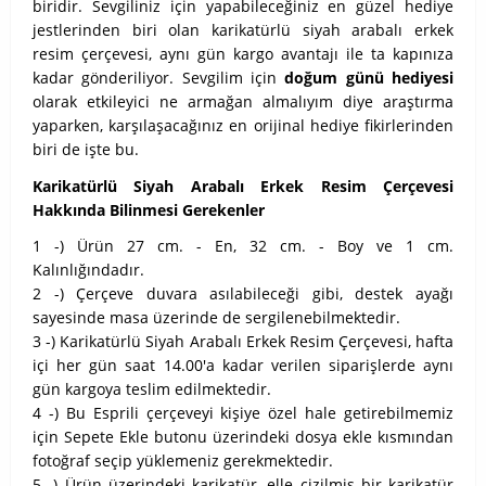
biridir. Sevgiliniz için yapabileceğiniz en güzel hediye
jestlerinden biri olan karikatürlü siyah arabalı erkek
resim çerçevesi, aynı gün kargo avantajı ile ta kapınıza
kadar gönderiliyor. Sevgilim için
doğum günü hediyesi
olarak etkileyici ne armağan almalıyım diye araştırma
yaparken, karşılaşacağınız en orijinal hediye fikirlerinden
biri de işte bu.
Karikatürlü Siyah Arabalı Erkek Resim Çerçevesi
Hakkında Bilinmesi Gerekenler
1 -) Ürün 27 cm. - En, 32 cm. - Boy ve 1 cm.
Kalınlığındadır.
2 -) Çerçeve duvara asılabileceği gibi, destek ayağı
sayesinde masa üzerinde de sergilenebilmektedir.
3 -) Karikatürlü Siyah Arabalı Erkek Resim Çerçevesi, hafta
içi her gün saat 14.00'a kadar verilen siparişlerde aynı
gün kargoya teslim edilmektedir.
4 -) Bu Esprili çerçeveyi kişiye özel hale getirebilmemiz
için Sepete Ekle butonu üzerindeki dosya ekle kısmından
fotoğraf seçip yüklemeniz gerekmektedir.
5 -) Ürün üzerindeki karikatür, elle çizilmiş bir karikatür