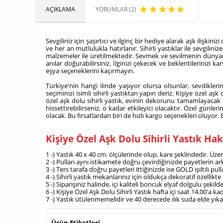
AÇIKLAMA
YORUMLAR (2)
Sevgiliniz için şaşırtıcı ve ilginç bir hediye alarak aşk ilişk
ve her an mutlulukla hatırlanır. Sihirli yastıklar ile sevgilini
malzemeler ile üretilmektedir.
Sevmek ve sevilmenin dünyanın
anılar doğurabilirsiniz. İlginizi çekecek ve beklentilerinizi
eşya
seçeneklerini kaçırmayın.
Türkiye'nin hangi ilinde yaşıyor olursa olsunlar, sevdiklerin
seçiminizi isimli sihirli yastıktan yapın deriz. Kişiye özel aş
özel aşk dolu sihirli yastık, evinin dekorunu tamamlayacak h
hissettirebilirseniz, o kadar etkileyici olacaktır. Özel günl
olacak. Bu fırsatlardan biri de hızlı kargo seçenekleri oluyo
Kişiye Özel Aşk Dolu Sihirli Yastık H
1 -) Yastık 40 x 40 cm. ölçülerinde olup, kare şeklindedir. Üz
2 -) Pulları aynı istikamete doğru çevirdiğinizde payetlerin ark
3 -) Ters tarafa doğru payetleri ittiğinizde ise GOLD ışıltılı pul
4 -) Sihirli yastık mekanlarınız için oldukça dekoratif özellikte
5 -) Siparişiniz halinde, içi kaliteli boncuk elyaf dolgulu şekil
6 -) Kişiye Özel Aşk Dolu Sihirli Yastık hafta içi saat 14.00'a
7 -) Yastık ütülenmemelidir ve 40 derecede ılık suda elde yı
Ürün Etiketleri