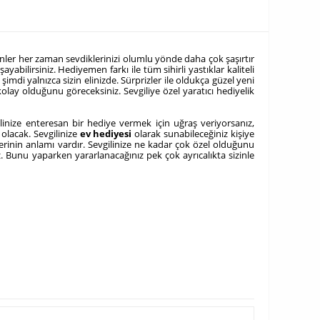
 ürünler her zaman sevdiklerinizi olumlu yönde daha çok şaşırtır
ayabilirsiniz. Hediyemen farkı ile tüm sihirli yastıklar kaliteli
di yalnızca sizin elinizde. Sürprizler ile oldukça güzel yeni
 kolay olduğunu göreceksiniz. Sevgiliye özel yaratıcı
hediyelik
vgilinize enteresan bir hediye vermek için uğraş veriyorsanız,
 olacak. Sevgilinize
ev hediyesi
olarak sunabileceğiniz kişiye
inin anlamı vardır. Sevgilinize ne kadar çok özel olduğunu
iz. Bunu yaparken yararlanacağınız pek çok ayrıcalıkta sizinle