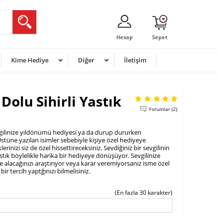
Hesap
Sepet
Kime Hediye
Diğer
İletişim
Dolu Sihirli Yastık
Yorumlar (2)
sevgilinize yıldönümü hediyesi ya da durup dururken
 Üstüne yazılan isimler sebebiyle kişiye özel hediyeye
erinizi siz de özel hissettireceksiniz. Sevdiğiniz bir sevgilinin
astık böylelikle harika bir hediyeye dönüşüyor. Sevgilinize
ye alacağınızı araştırıyor veya karar veremiyorsanız isme özel
bir tercih yaptğınızı bilmelisiniz.
(En fazla 30 karakter)