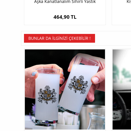
Aşka Kanatlanalım Sihirli Yastık
Ki
464,90 TL
BUNLAR DA İLGINIZI ÇEKEBILIR !