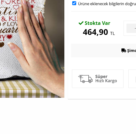
Ürüne eklenecek bilgilerin doğr
Stokta Var
464,90
TL
Şimd