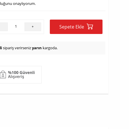
uluğunu onaylıyorum.
Sepete Ekle
-
+
i
sipariş verirseniz
yarın
kargoda.