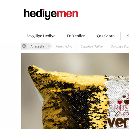
Sevgiliye Hediye
En Yeniler
Çok Satan
K
Anasayfa
Kime Hediye
Sevgiliye Hediye
Sevgiliye Yap