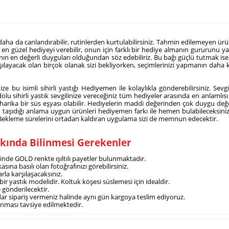
inizi daha da canlandırabilir, rutinlerden kurtulabilirsiniz. Tahmin edilemeyen
ze en güzel hediyeyi verebilir, onun için farklı bir hediye almanın gururunu yaş
 en değerli duyguları olduğundan söz edebiliriz. Bu bağı güçlü tutmak ise şim
 karşılayacak olan birçok olanak sizi bekliyorken, seçimlerinizi yapmanın daha
ize bu isimli sihirli yastığı Hediyemen ile kolaylıkla gönderebilirsiniz. Se
k dolu sihirli yastık sevgilinize vereceğiniz tüm hediyeler arasında en anlamlısı
arika bir süs eşyası olabilir.
Hediyelerin maddi değerinden çok duygu değer
erin taşıdığı anlama uygun ürünleri hediyemen farkı ile hemen bulabileceksin
r. Bekleme sürelerini ortadan kaldıran uygulama sizi de memnun edecektir.
akkında Bilinmesi Gerekenler
erinde GOLD renkte ışıltılı payetler bulunmaktadır.
asına basılı olan fotoğrafınızı görebilirsiniz.
larla karşılaşacaksınız.
 bir yastık modelidir. Koltuk köşesi süslemesi için idealdir.
de gönderilecektir.
 kadar sipariş vermeniz halinde aynı gün kargoya teslim ediyoruz.
kanması tavsiye edilmektedir.