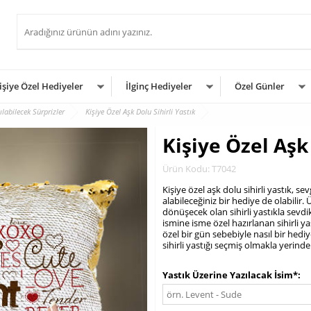
işiye Özel Hediyeler
İlginç Hediyeler
Özel Günler
ılabilecek Sürprizler
Kişiye Özel Aşk Dolu Sihirli Yastık
Kişiye Özel Aşk 
Ürün Kodu: T7042
Kişiye özel aşk dolu sihirli yastık, 
alabileceğiniz bir hediye de olabilir.
dönüşecek olan sihirli yastıkla sevdikl
ismine isme özel hazırlanan sihirli y
özel bir gün sebebiyle nasıl bir hedi
sihirli yastığı seçmiş olmakla yerinde 
.
Yastık Üzerine Yazılacak İsim*