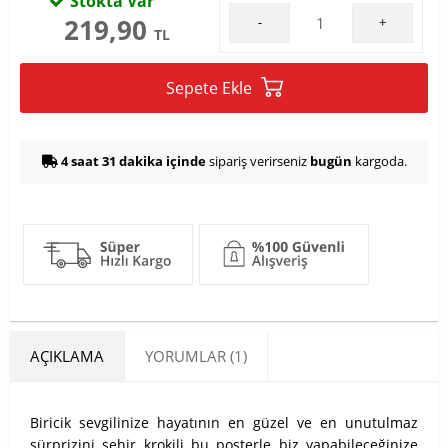
Stokta Var
219,90
-
+
TL
Sepete Ekle
4 saat 31 dakika içinde
sipariş verirseniz
bugün
kargoda.
AÇIKLAMA
YORUMLAR (1)
Biricik sevgilinize hayatının en güzel ve en unutulmaz
sürprizini şehir krokili bu posterle biz yapabileceğinize