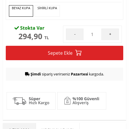
BEYAZ KUPA
SİHİRLİ KUPA
Stokta Var
294,90
-
+
TL
Sepete Ekle
Şimdi
sipariş verirseniz
Pazartesi
kargoda.