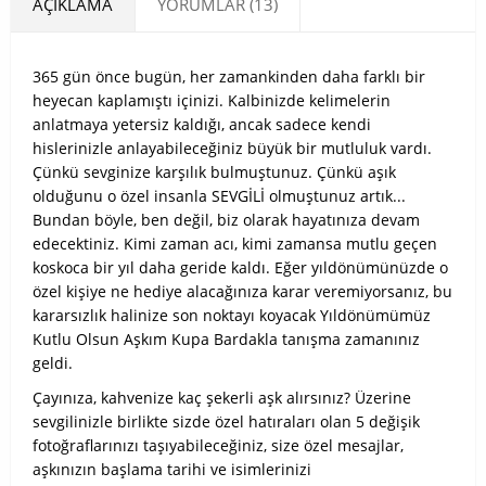
AÇIKLAMA
YORUMLAR (13)
365 gün önce bugün, her zamankinden daha farklı bir
heyecan kaplamıştı içinizi. Kalbinizde kelimelerin
anlatmaya yetersiz kaldığı, ancak sadece kendi
hislerinizle anlayabileceğiniz büyük bir mutluluk vardı.
Çünkü sevginize karşılık bulmuştunuz. Çünkü aşık
olduğunu o özel insanla SEVGİLİ olmuştunuz artık...
Bundan böyle, ben değil, biz olarak hayatınıza devam
edecektiniz. Kimi zaman acı, kimi zamansa mutlu geçen
koskoca bir yıl daha geride kaldı. Eğer y
ıldönümünüzde o
özel kişiye ne hediye alacağınıza karar veremiyorsanız, bu
kararsızlık halinize son noktayı koyacak Yıldönümümüz
Kutlu Olsun Aşkım Kupa Bardakla tanışma zamanınız
geldi.
Çayınıza, kahvenize kaç şekerli aşk alırsınız? Üzerine
sevgilinizle birlikte sizde özel hatıraları olan 5 değişik
fotoğraflarınızı taşıyabileceğiniz, size özel mesajlar,
aşkınızın başlama tarihi ve isimlerinizi