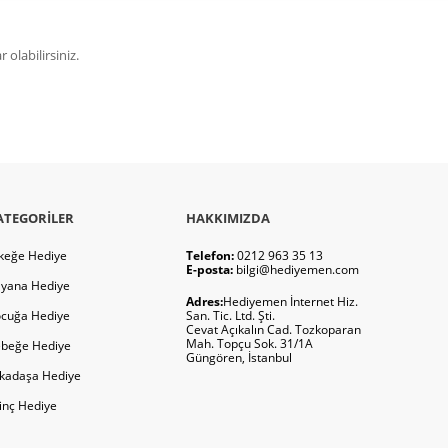
olabilirsiniz.
ATEGORILER
HAKKIMIZDA
keğe Hediye
Telefon:
0212 963 35 13
E-posta:
bilgi@hediyemen.com
yana Hediye
Adres:
Hediyemen İnternet Hiz.
cuğa Hediye
San. Tic. Ltd. Şti.
Cevat Açıkalın Cad. Tozkoparan
Mah. Topçu Sok. 31/1A
beğe Hediye
Güngören, İstanbul
kadaşa Hediye
ginç Hediye