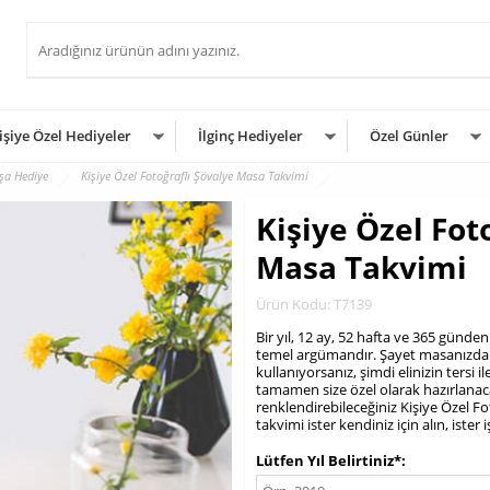
işiye Özel Hediyeler
İlginç Hediyeler
Özel Günler
şa Hediye
Kişiye Özel Fotoğraflı Şövalye Masa Takvimi
Kişiye Özel Fot
Masa Takvimi
Ürün Kodu: T7139
​Bir yıl, 12 ay, 52 hafta ve 365 gün
temel argümandır. Şayet masanızda 
kullanıyorsanız, şimdi elinizin tersi
tamamen size özel olarak hazırlanacak 
renklendirebileceğiniz Kişiye Özel F
takvimi ister kendiniz için alın, iste
.
Lütfen Yıl Belirtiniz*