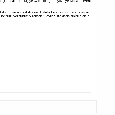
 oluşturacak olan Kişiye Özel Fotoğraflı Şövalye Masa Takvimi,
akvim kazandırabilirsiniz. Üstelik bu sıra dışı masa takvimini
 E, ne duruyorsunuz o zaman? Sayıları stoklarla sınırlı olan bu