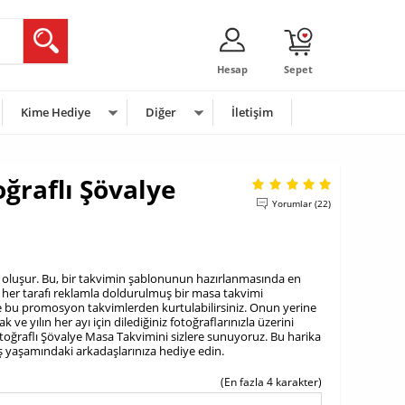
Hesap
Sepet
Kime Hediye
Diğer
İletişim
oğraflı Şövalye
Yorumlar (22)
den oluşur. Bu, bir takvimin şablonunun hazırlanmasında en
her tarafı reklamla doldurulmuş bir masa takvimi
 ile bu promosyon takvimlerden kurtulabilirsiniz. Onun yerine
ve yılın her ayı için dilediğiniz fotoğraflarınızla üzerini
otoğraflı Şövalye Masa Takvimini sizlere sunuyoruz. Bu harika
r iş yaşamındaki arkadaşlarınıza hediye edin.
(En fazla 4 karakter)