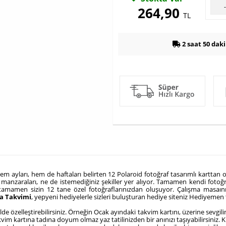
264,90
TL
2 saat 50 dak
m ayları, hem de haftaları belirten 12 Polaroid fotoğraf tasarımlı karttan o
anzaraları, ne de istemediğiniz şekiller yer alıyor. Tamamen kendi fotoğraf
tamamen sizin 12 tane özel fotoğraflarınızdan oluşuyor. Çalışma masaınız
sa Takvimi
, yepyeni hediyelerle sizleri buluşturan
hediye
siteniz Hediyemen t
ilde özelleştirebilirsiniz. Örneğin Ocak ayındaki takvim kartını, üzerine sevgi
m kartına tadına doyum olmaz yaz tatilinizden bir anınızı taşıyabilirsiniz. Kısac