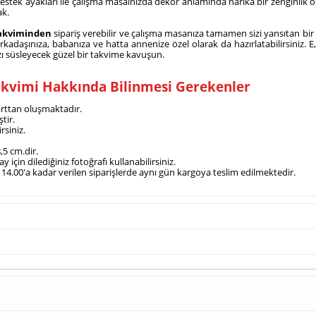
 destek ayakları ile çalışma masaınızda dekor anlamında harika bir zenginlik
ak.
takviminden
sipariş verebilir ve çalışma masanıza tamamen sizi yansıtan bir t
ın arkadaşınıza, babanıza ve hatta annenize özel olarak da hazırlatabilirsiniz.
zı süsleyecek güzel bir takvime kavuşun.
Takvimi Hakkında Bilinmesi Gerekenler
arttan oluşmaktadır.
tir.
rsiniz.
,5 cm.dir.
 için dilediğiniz fotoğrafı kullanabilirsiniz.
t 14.00'a kadar verilen siparişlerde aynı gün kargoya teslim edilmektedir.