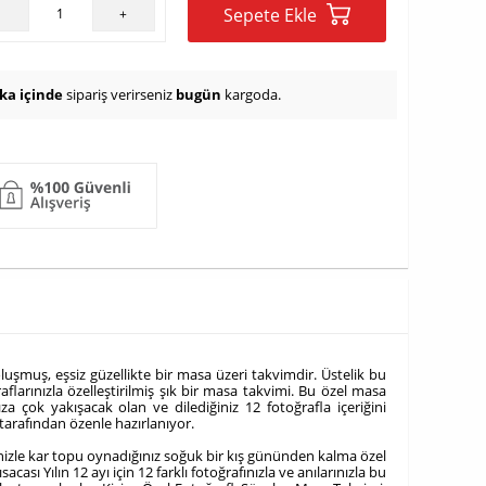
Sepete Ekle
-
+
ika içinde
sipariş verirseniz
bugün
kargoda.
luşmuş, eşsiz güzellikte bir masa üzeri takvimdir. Üstelik bu
larınızla özelleştirilmiş şık bir masa takvimi. Bu özel masa
a çok yakışacak olan ve dilediğiniz 12 fotoğrafla içeriğini
arafından özenle hazırlanıyor.
linizle kar topu oynadığınız soğuk bir kış gününden kalma özel
ası Yılın 12 ayı için 12 farklı fotoğrafınızla ve anılarınızla bu