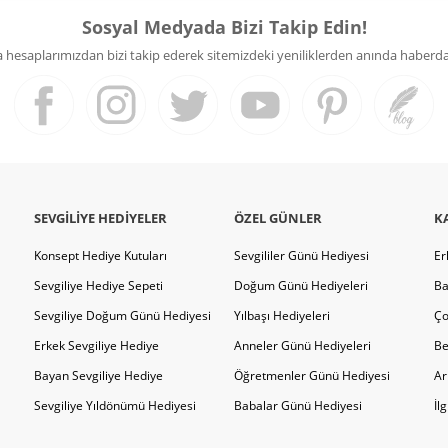
Sosyal Medyada Bizi Takip Edin!
hesaplarımızdan bizi takip ederek sitemizdeki yeniliklerden anında haberdar 
SEVGILIYE HEDIYELER
ÖZEL GÜNLER
K
Konsept Hediye Kutuları
Sevgililer Günü Hediyesi
Er
Sevgiliye Hediye Sepeti
Doğum Günü Hediyeleri
Ba
Sevgiliye Doğum Günü Hediyesi
Yılbaşı Hediyeleri
Ço
Erkek Sevgiliye Hediye
Anneler Günü Hediyeleri
Be
Bayan Sevgiliye Hediye
Öğretmenler Günü Hediyesi
Ar
Sevgiliye Yıldönümü Hediyesi
Babalar Günü Hediyesi
İl