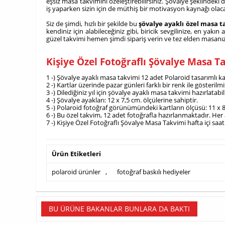
eşsiz masa takvimini özeleştirebilirsiniz. Şövalye şeklindeki
iş yaparken sizin için de müthiş bir motivasyon kaynağı olac
Siz de şimdi, hızlı bir şekilde bu
şövalye ayaklı özel masa 
kendiniz için alabileceğiniz gibi, biricik sevgilinize, en yak
güzel takvimi hemen şimdi sipariş verin ve tez elden masanı
Kişiye Özel Fotoğraflı Şövalye Masa 
1 -) Şövalye ayaklı masa takvimi 12 adet Polaroid tasarımlı k
2 -) Kartlar üzerinde pazar günleri farklı bir renk ile gösterilmiş
3 -) Dilediğiniz yıl için şövalye ayaklı masa takvimi hazırlatabili
4 -) Şövalye ayakları: 12 x 7,5 cm. ölçülerine sahiptir.
5 -) Polaroid fotoğraf görünümündeki kartların ölçüsü: 11 x 8
6 -) Bu özel takvim, 12 adet fotoğrafla hazırlanmaktadır. Her ay
7 -) Kişiye Özel Fotoğraflı Şövalye Masa Takvimi hafta içi saa
Ürün Etiketleri
polaroid ürünler
,
fotoğraf baskılı hediyeler
BU ÜRÜNE BAKANLAR BUNLARA DA BAKTI