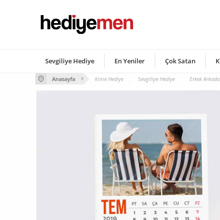
Sevgiliye Hediye
En Yeniler
Çok Satan
K
Anasayfa
Kime Hediye
Sevgiliye Hediye
Erkek Arkada