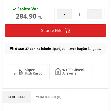
Stokta Var
284,90
-
+
TL
Sepete Ekle
6 saat 37 dakika içinde
sipariş verirseniz
bugün
kargoda.
AÇIKLAMA
YORUMLAR (0)