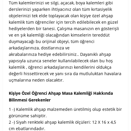
Tüm kalemlerinizi ve silgi, açacak, boya kalemleri gibi
derslerinizi yaparken ihtiyacınız olan tüm kırtasiyelik
objelerinizi tek elde toplayacak olan kişiye özel ahşap
kalemlik tüm öğrenciler için tercih edilebilecek en güzel
hediyelerden bir tanesi. Çalışma masanızın en gösterişli
ve en şık kalemliği olacağından kimselerin tereddüt
duymayacağı bu orijinal objeyi, tüm öğrenci
arkadaşlarınıza, dostlarınıza ve
akrabalarınıza
hediye
edebilirsiniz.. Dayanıklı ahşap
yapısıyla uzunca seneler kullanılabilecek olan bu hoş
kalemlik , öğrenci arkadaşlarınızı kendilerini oldukça
değerli hissettirecek ve yanı sıra da mutluluktan havalara
uçmalarına neden olacaktır.
Kişiye Özel Öğrenci Ahşap Masa Kalemliği Hakkında
Bilinmesi Gerekenler
1 -) Kalemlik ahşap malzemeden üretilmiş olup estetik bir
görünüme sahiptir.
2 -) Siyah renkteki ahşap kalemlik ölçüleri: 12 X 16 x 4,5
cm ebatlarındadır.