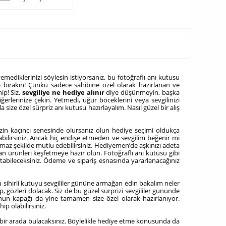
mediklerinizi söylesin istiyorsanız, bu fotoğraflı anı kutusu
ere bırakın! Çünkü sadece sahibine özel olarak hazırlanan ve
ip! Siz,
sevgiliye ne hediye alınır
diye düşünmeyin, başka
erlerinize çekin. Yetmedi, uğur böceklerini veya sevgilinizi
 size özel sürpriz anı kutusu hazırlayalım. Nasıl güzel bir alış
kinizin kaçıncı senesinde olursanız olun hediye seçimi oldukça
abilirsiniz. Ancak hiç endişe etmeden ve sevgilim beğenir mi
ılmaz şekilde mutlu edebilirsiniz. Hediyemen’de aşkınızı adeta
an ürünleri keşfetmeye hazır olun. Fotoğraflı anı kutusu gibi
atabileceksiniz. Ödeme ve sipariş esnasında yararlanacağınız
 bu sihirli kutuyu sevgililer gününe armağan edin bakalım neler
 gözleri dolacak. Siz de bu güzel sürprizi sevgililer gününde
unun kapağı da yine tamamen size özel olarak hazırlanıyor.
p olabilirsiniz.
ri bir arada bulacaksınız. Böylelikle hediye etme konusunda da