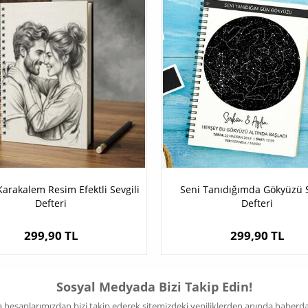
arakalem Resim Efektli Sevgili
Seni Tanıdığımda Gökyüzü S
Defteri
Defteri
299,90 TL
299,90 TL
Sosyal Medyada Bizi Takip Edin!
hesaplarımızdan bizi takip ederek sitemizdeki yeniliklerden anında haberdar 