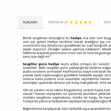
AÇIKLAMA
YORUMLAR (9)
VIDE
Biricik sevgilinize vereceğiniz bu
hediye
ona olan tüm duygula
sizin için gelsin! Hediye tercihiniz olarak aradığınız şey 
romantizmi baş döndürücü güzellikteki bu özel fotoğraflı an
şeyler düşünün. Örneğin sadece aşkınıza odaklanın. Mesela s
telefonla arayarak gününüzün onun sesi ile nasıl da güzel geçir
veriş öyle değil mi?
Sevgililer günü hediye
seçim arifesi zorlayıcı bir süreçti
önemlidir. Belki sevgililer günü yaklaştığında binlerce mağ
acaba sorularını sormadan keyfinizce bu kişiye özel siyah bey
yüksek sesle haykıracağınız güzellikte hediyelik eşyalar siz
onlarca hatta yüzlerce ürün arasından seçimlerinizi hemen y
avantajlar sayesinde almanız çok kolay hale gelecek. Artık dah
Yılın en yaratıcı ve en zekice kurgulanmış sürprizi kişiye öze
olacak? Hemen söyleyelim mi, içerisinde akordeon şeklinde gi
mutlaka sevgilinize yapmalısınız. Harika bir kurgu ile ha
Türkiye'de yalnızca hediyemen sayfalarında bulabileceğiniz
Beğenilerinizi karşılayacak olan hediyelik eşya seçeneklerini