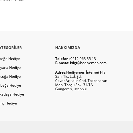
ATEGORILER
HAKKIMIZDA
keğe Hediye
Telefon:
0212 963 35 13
E-posta:
bilgi@hediyemen.com
yana Hediye
Adres:
Hediyemen İnternet Hiz.
cuğa Hediye
San. Tic. Ltd. Şti.
Cevat Açıkalın Cad. Tozkoparan
Mah. Topçu Sok. 31/1A
beğe Hediye
Güngören, İstanbul
kadaşa Hediye
ginç Hediye