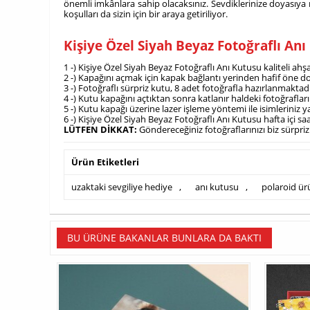
önemli imkânlara sahip olacaksınız. Sevdiklerinize doyasıya 
koşulları da sizin için bir araya getiriliyor.
Kişiye Özel Siyah Beyaz Fotoğraflı An
1 -) Kişiye Özel Siyah Beyaz Fotoğraflı Anı Kutusu kaliteli ah
2 -) Kapağını açmak için kapak bağlantı yerinden hafif öne doğ
3 -) Fotoğraflı sürpriz kutu, 8 adet fotoğrafla hazırlanmaktadı
4 -) Kutu kapağını açtıktan sonra katlanır haldeki fotoğraflar
5 -) Kutu kapağı üzerine lazer işleme yöntemi ile isimleriniz y
6 -) Kişiye Özel Siyah Beyaz Fotoğraflı Anı Kutusu hafta içi s
LÜTFEN DİKKAT:
Göndereceğiniz fotoğraflarınızı biz sürpriz
Ürün Etiketleri
uzaktaki sevgiliye hediye
,
anı kutusu
,
polaroid ür
BU ÜRÜNE BAKANLAR BUNLARA DA BAKTI