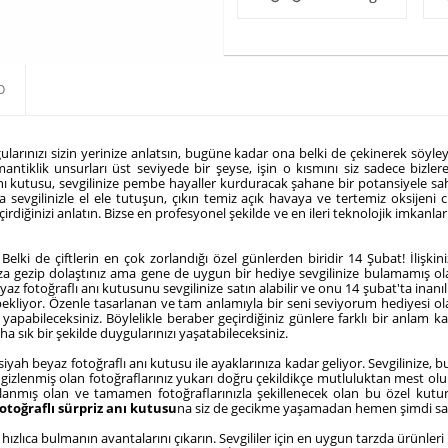
O
rınızı sizin yerinize anlatsın, bugüne kadar ona belki de çekinerek söyleye
romantiklik unsurları üst seviyede bir şeyse, işin o kısmını siz sadece bizl
ı kutusu, sevgilinize pembe hayaller kurduracak şahane bir potansiyele sah
evgilinizle el ele tutuşun, çıkın temiz açık havaya ve tertemiz oksijeni ciğ
diğinizi anlatın. Bizse en profesyonel şekilde ve en ileri teknolojik imkanlarla
r. Belki de çiftlerin en çok zorlandığı özel günlerden biridir 14 Şubat! İliş
aza gezip dolaştınız ama gene de uygun bir hediye sevgilinize bulamamış ol
az fotoğraflı anı kutusunu sevgilinize satın alabilir ve onu 14 şubat'ta inan
i bekliyor. Özenle tasarlanan ve tam anlamıyla bir seni seviyorum hediyesi ol
apabileceksiniz. Böylelikle beraber geçirdiğiniz günlere farklı bir anlam k
a sık bir şekilde duygularınızı yaşatabileceksiniz.
l siyah beyaz fotoğraflı anı kutusu ile ayaklarınıza kadar geliyor. Sevgilinize,
zlenmiş olan fotoğraflarınız yukarı doğru çekildikçe mutluluktan mest olup,
zırlanmış olan ve tamamen fotoğraflarınızla şekillenecek olan bu özel kut
fotoğraflı sürpriz anı kutusu
na siz de gecikme yaşamadan hemen şimdi sahi
z hızlıca bulmanın avantalarını çıkarın. Sevgililer için en uygun tarzda ürünle