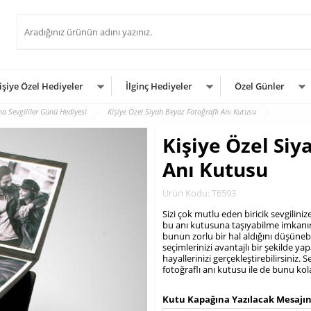
işiye Özel Hediyeler
İlginç Hediyeler
Özel Günler
a Sevgililer Günü Hediyesi
Kişiye Özel Siyah Beyaz Fotoğraflı Anı Kutusu
Kişiye Özel Siy
Anı Kutusu
Ürün Kodu: T6593
Sizi çok mutlu eden biricik sevgilinize
bu anı kutusuna taşıyabilme imkanın
bunun zorlu bir hal aldığını düşünebi
seçimlerinizi avantajlı bir şekilde y
hayallerinizi gerçekleştirebilirsiniz
fotoğraflı anı kutusu ile de bunu kol
.
Kutu Kapağına Yazılacak Mesajın