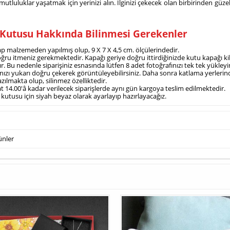
mutluluklar yaşatmak için yerinizi alın. İlginizi çekecek olan birbirinden gü
ı Kutusu Hakkında Bilinmesi Gerekenler
şap malzemeden yapılmış olup, 9 X 7 X 4,5 cm. ölçülerindedir.
ru itmeniz gerekmektedir. Kapağı geriye doğru ittirdiğinizde kutu kapağı kilit
r. Bu nedenle siparişiniz esnasında lütfen 8 adet fotoğrafınızı tek tek yükleyi
ınızı yukarı doğru çekerek görüntüleyebilirsiniz. Daha sonra katlama yerlerind
azılmakta olup, silinmez özelliktedir.
aat 14.00'â kadar verilecek siparişlerde aynı gün kargoya teslim edilmektedir.
 kutusu için siyah beyaz olarak ayarlayıp hazırlayacağız.
ünler