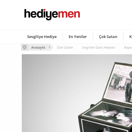
Sevgiliye Hediye
En Yeniler
Çok Satan
K
Anasayfa
Özel Günler
Sevgililer Günü Hediyesi
Bayan