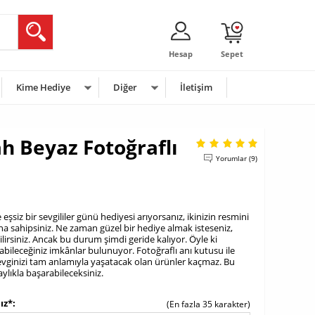
Hesap
Sepet
Kime Hediye
Diğer
İletişim
ah Beyaz Fotoğraflı
Yorumlar (9)
 eşsiz bir sevgililer günü hediyesi arıyorsanız, ikinizin resmini
a sahipsiniz. Ne zaman güzel bir hediye almak isteseniz,
lirsiniz. Ancak bu durum şimdi geride kalıyor. Öyle ki
apabileceğiniz imkânlar bulunuyor. Fotoğraflı anı kutusu ile
. Sevginizi tam anlamıyla yaşatacak olan ürünler kaçmaz. Bu
aylıkla başarabileceksiniz.
ız*
(En fazla 35 karakter)