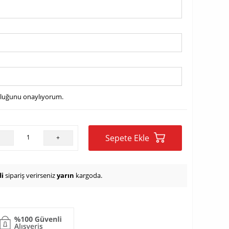
uluğunu onaylıyorum.
Sepete Ekle
-
+
i
sipariş verirseniz
yarın
kargoda.