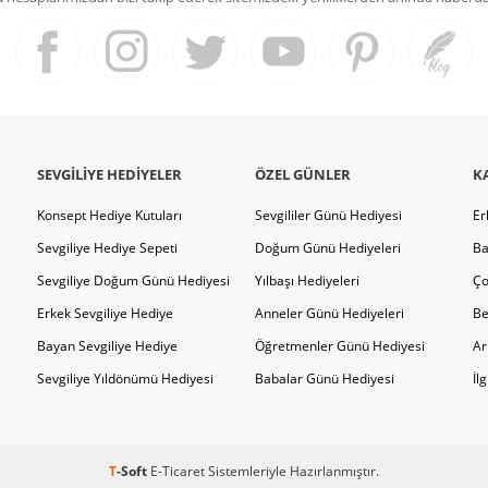
SEVGILIYE HEDIYELER
ÖZEL GÜNLER
K
Konsept Hediye Kutuları
Sevgililer Günü Hediyesi
Er
Sevgiliye Hediye Sepeti
Doğum Günü Hediyeleri
Ba
Sevgiliye Doğum Günü Hediyesi
Yılbaşı Hediyeleri
Ço
Erkek Sevgiliye Hediye
Anneler Günü Hediyeleri
Be
Bayan Sevgiliye Hediye
Öğretmenler Günü Hediyesi
Ar
Sevgiliye Yıldönümü Hediyesi
Babalar Günü Hediyesi
İl
T
-Soft
E-Ticaret
Sistemleriyle Hazırlanmıştır.