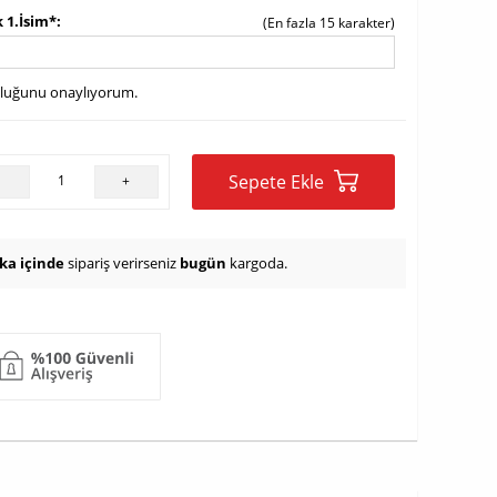
 1.İsim*
(En fazla 15 karakter)
uluğunu onaylıyorum.
Sepete Ekle
-
+
ika içinde
sipariş verirseniz
bugün
kargoda.