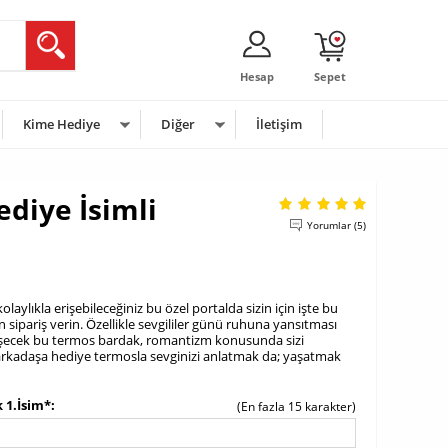
Hesap
Sepet
Kime Hediye
Diğer
İletişim
ediye İsimli
Yorumlar (5)
aylıkla erişebileceğiniz bu özel portalda sizin için işte bu
ipariş verin. Özellikle sevgililer günü ruhuna yansıtması
üşecek bu termos bardak, romantizm konusunda sizi
z arkadaşa hediye termosla sevginizi anlatmak da; yaşatmak
 1.İsim*
(En fazla 15 karakter)