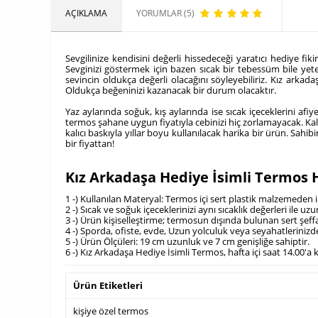
AÇIKLAMA
YORUMLAR (5)
Sevgilinize kendisini değerli hissedeceği yaratıcı hediye fik
Sevginizi göstermek için bazen sıcak bir tebessüm bile yeterl
sevincin oldukça değerli olacağını söyleyebiliriz. Kız arkada
Oldukça beğeninizi kazanacak bir durum olacaktır.
Yaz aylarında soğuk, kış aylarında ise sıcak içeceklerini afi
termos şahane uygun fiyatıyla cebinizi hiç zorlamayacak. Kali
kalıcı baskıyla yıllar boyu kullanılacak harika bir ürün. Sahi
bir fiyattan!
Kız Arkadaşa Hediye İsimli Termos 
1 -) Kullanılan Materyal: Termos içi sert plastik malzemeden i
2 -) Sıcak ve soğuk içeceklerinizi aynı sıcaklık değerleri ile u
3 -) Ürün kişiselleştirme; termosun dışında bulunan sert şeffa
4 -) Sporda, ofiste, evde, Uzun yolculuk veya seyahatlerinizde
5 -) Ürün Ölçüleri: 19 cm uzunluk ve 7 cm genişliğe sahiptir.
6 -) Kız Arkadaşa Hediye İsimli Termos, hafta içi saat 14.00'a
Ürün Etiketleri
kişiye özel termos