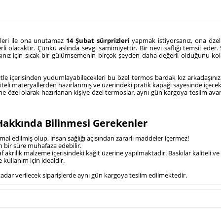
irleri ile ona unutamaz
14 Şubat sürprizleri
yapmak istiyorsanız, ona özel 
i olacaktır. Çünkü aslında sevgi samimiyettir. Bir nevi saflığı temsil eder.
şınız için sıcak bir gülümsemenin birçok şeyden daha değerli olduğunu kolayl
yetle içerisinden yudumlayabilecekleri bu özel termos bardak kız arkadaşınıza
teli materyallerden hazırlanmış ve üzerindeki pratik kapağı sayesinde içecek
bine özel olarak hazırlanan kişiye özel termoslar, aynı gün kargoya teslim ava
Hakkında Bilinmesi Gerekenler
mal edilmiş olup, insan sağlığı açısından zararlı maddeler içermez!
zun bir süre muhafaza edebilir.
f akrilik malzeme içerisindeki kağıt üzerine yapılmaktadır. Baskılar kaliteli ve
 kullanım için idealdir.
 kadar verilecek siparişlerde aynı gün kargoya teslim edilmektedir.