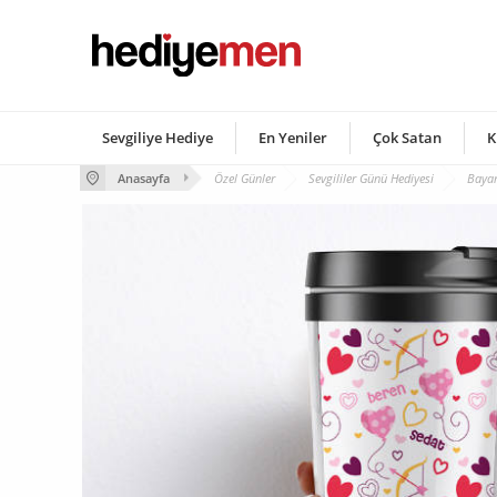
Sevgiliye Hediye
En Yeniler
Çok Satan
K
Anasayfa
Özel Günler
Sevgililer Günü Hediyesi
Bayan