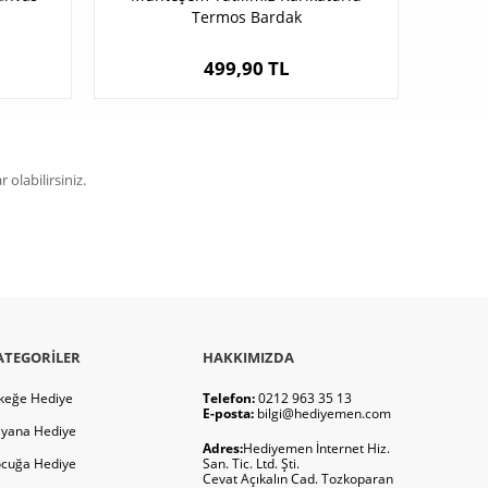
Termos Bardak
499,90 TL
olabilirsiniz.
ATEGORILER
HAKKIMIZDA
keğe Hediye
Telefon:
0212 963 35 13
E-posta:
bilgi@hediyemen.com
yana Hediye
Adres:
Hediyemen İnternet Hiz.
cuğa Hediye
San. Tic. Ltd. Şti.
Cevat Açıkalın Cad. Tozkoparan