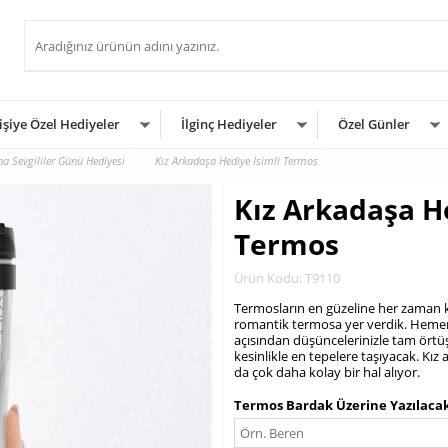
işiye Özel Hediyeler
İlginç Hediyeler
Özel Günler
a Sevgililer Günü Hediyesi
Kız Arkadaşa Hediye İsimli Termos
Kız Arkadaşa H
Termos
Ürün Kodu: T9110
Termosların en güzeline her zaman kol
romantik termosa yer verdik. Hemen s
açısından düşüncelerinizle tam ört
kesinlikle en tepelere taşıyacak. Kı
da çok daha kolay bir hal alıyor.
.
Termos Bardak Üzerine Yazılacak