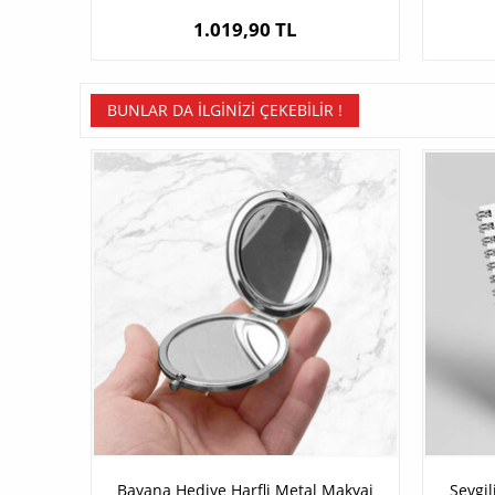
1.019,90 TL
BUNLAR DA İLGINIZI ÇEKEBILIR !
Bayana Hediye Harfli Metal Makyaj
Sevgil