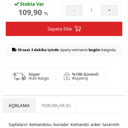
Stokta Var
109,90
-
+
TL
Sepete Ekle
10 saat 3 dakika içinde
sipariş verirseniz
bugün
kargoda.
AÇIKLAMA
YORUMLAR (0)
Sayfaların komandosu burada! Komando asker tasarımlı