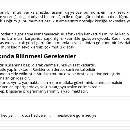
rili bir mum var karşınızda. Tasarım kişiye özel bu mum, eminiz ki sevdikl
vereceğiniz gibi böylesi bir armağan ile doğum günlerini de hatırladığınız
k. Doğum günü mumları özel kutlamalarınızı nostaljik kimliğe sokmakta ya 
stlarınız gözlerine inanamayacak. Kuaför kadın karikatürlü mum ile kadın se
ınız bu mum karşısında şaşkınlığını kesinlikle gizleyemeyecek. Kadın do
tasarımıyla çok güzel görünümlü mumla sevdiklerinizin gönlünü bir kez daha
li mum kadın sevdiklerinizi çok mutlu kılacak.
ında Bilinmesi Gerekenler
tir. Kullanıma bağlı olarak yanma süresi 24 saat kadardır.
tle yapılmaktadır. Renkler son derece canlı ve kalitelidir.
ndan elde edilmiştir. Mutlaka mumu düz bir destek üzerine yerleştirin.
alar için idealdir.
ısınız. Ayrıca yanmakta olan mum mutlaka gözetiminiz altında olmalıdır.
r verilen siparişlerde Aynı Gün Kargoya teslim edilmektedir.
ayıp, bilgisayar programları yardımıyla yapılmaktadır.
 hediye
,
ucuz hediyeler
,
mesleklere göre hediye