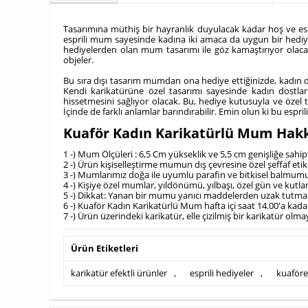
Tasarımına müthiş bir hayranlık duyulacak kadar hoş ve esp
esprili mum sayesinde kadına iki amaca da uygun bir hediye 
hediyelerden olan mum tasarımı ile göz kamaştırıyor olaca
objeler.
Bu sıra dışı tasarım mumdan ona hediye ettiğinizde, kadın do
Kendi karikatürüne özel tasarımı sayesinde kadın dostlar
hissetmesini sağlıyor olacak. Bu, hediye kutusuyla ve özel 
İçinde de farklı anlamlar barındırabilir. Emin olun ki bu espri
Kuaför Kadın Karikatürlü Mum Hakk
1 -) Mum Ölçüleri : 6,5 Cm yükseklik ve 5,5 cm genişliğe sahip
2 -) Ürün kişiselleştirme mumun dış çevresine özel şeffaf etike
3 -) Mumlarımız doğa ile uyumlu parafin ve bitkisel balmumu
4 -) Kişiye özel mumlar, yıldönümü, yılbaşı, özel gün ve kutlam
5 -) Dikkat: Yanan bir mumu yanıcı maddelerden uzak tutmal
6 -) Kuaför Kadın Karikatürlü Mum hafta içi saat 14.00'a kada
7 -) Ürün üzerindeki karikatür, elle çizilmiş bir karikatür olm
Ürün Etiketleri
karikatür efektli ürünler
,
esprili hediyeler
,
kuaföre