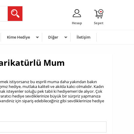
Hesap
Sepet
Kime Hediye
Diğer
İletişim
Karikatürlü Mum
emek istiyorsanız bu esprili muma daha yakından bakın
ımız hediye, mutlaka kaliteli ve akılda kalıcı olmalıdır. Kadın
lmak isteyenler soluğu pek tabii ki hediyemen'de alıyor. Çok
aratıcı hediye sevdiklerinize büyük bir sürpriz yapmanıza
diniz için sipariş edebileceğiniz gibi sevdiklerinize hediye