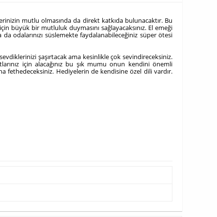
erinizin mutlu olmasında da direkt katkıda bulunacaktır. Bu
 için büyük bir mutluluk duymasını sağlayacaksınız. El emeği
da odalarınızı süslemekte faydalanabileceğiniz süper ötesi
vdiklerinizi şaşırtacak ama kesinlikle çok sevindireceksiniz.
stlarınız için alacağınız bu şık mumu onun kendini önemli
 fethedeceksiniz. Hediyelerin de kendisine özel dili vardır.