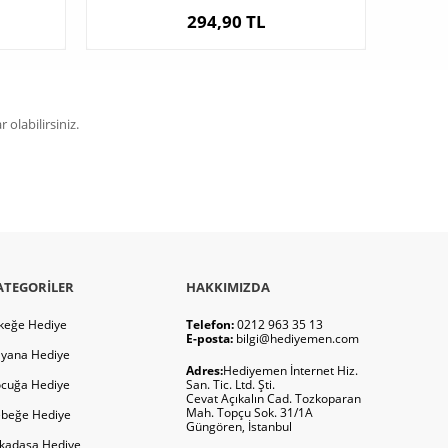
294,90 TL
olabilirsiniz.
ATEGORILER
HAKKIMIZDA
keğe Hediye
Telefon:
0212 963 35 13
E-posta:
bilgi@hediyemen.com
yana Hediye
Adres:
Hediyemen İnternet Hiz.
cuğa Hediye
San. Tic. Ltd. Şti.
Cevat Açıkalın Cad. Tozkoparan
Mah. Topçu Sok. 31/1A
beğe Hediye
Güngören, İstanbul
kadaşa Hediye