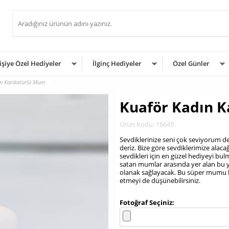
işiye Özel Hediyeler
İlginç Hediyeler
Özel Günler
ın Karikatürlü Mum
Kuaför Kadın 
Ürün Kodu: 16645
Sevdiklerinize seni çok seviyorum d
deriz. Bize göre sevdiklerimize alacağ
sevdikleri için en güzel hediyeyi bu
satan mumlar arasında yer alan bu y
olanak sağlayacak. Bu süper mumu ken
etmeyi de düşünebilirsiniz.
.
Fotoğraf Seçiniz