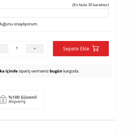
(En fazla 30 karakter)
uluğunu onaylıyorum.
Sepete Ekle
-
+
ika içinde
sipariş verirseniz
bugün
kargoda.