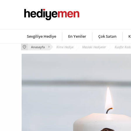
Sevgiliye Hediye
En Yeniler
Çok Satan
K
Anasayfa
Kime Hediye
Mesleki Hediyeler
Kuaför Kad