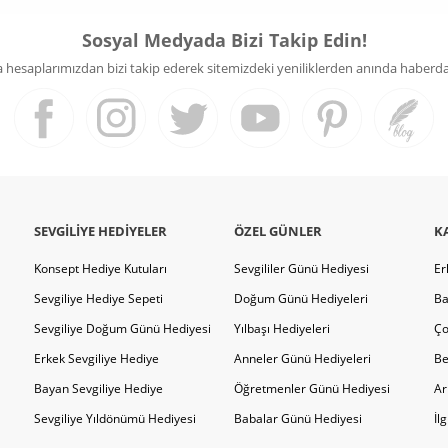
Sosyal Medyada Bizi Takip Edin!
hesaplarımızdan bizi takip ederek sitemizdeki yeniliklerden anında haberdar 
SEVGILIYE HEDIYELER
ÖZEL GÜNLER
K
Konsept Hediye Kutuları
Sevgililer Günü Hediyesi
Er
Sevgiliye Hediye Sepeti
Doğum Günü Hediyeleri
Ba
Sevgiliye Doğum Günü Hediyesi
Yılbaşı Hediyeleri
Ço
Erkek Sevgiliye Hediye
Anneler Günü Hediyeleri
Be
Bayan Sevgiliye Hediye
Öğretmenler Günü Hediyesi
Ar
Sevgiliye Yıldönümü Hediyesi
Babalar Günü Hediyesi
İl