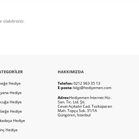
olabilirsiniz.
ATEGORILER
HAKKIMIZDA
keğe Hediye
Telefon:
0212 963 35 13
E-posta:
bilgi@hediyemen.com
yana Hediye
Adres:
Hediyemen İnternet Hiz.
cuğa Hediye
San. Tic. Ltd. Şti.
Cevat Açıkalın Cad. Tozkoparan
Mah. Topçu Sok. 31/1A
beğe Hediye
Güngören, İstanbul
kadaşa Hediye
ginç Hediye