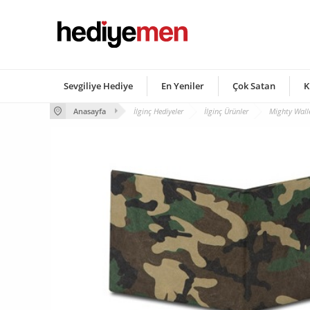
Sevgiliye Hediye
En Yeniler
Çok Satan
K
Anasayfa
İlginç Hediyeler
İlginç Ürünler
Mighty Wall