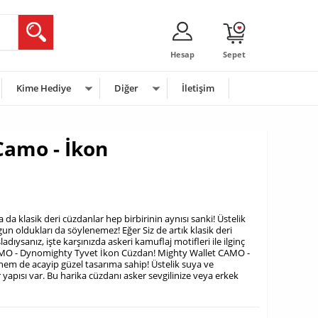
Hesap
Sepet
Kime Hediye
Diğer
İletişim
Camo - İkon
sa da klasik deri cüzdanlar hep birbirinin aynısı sanki! Üstelik
un oldukları da söylenemez! Eğer Siz de artık klasik deri
ıysanız, işte karşınızda askeri kamuflaj motifleri ile ilginç
AMO - Dynomighty Tyvet İkon Cüzdan! Mighty Wallet CAMO -
hem de acayip güzel tasarıma sahip! Üstelik suya ve
r yapısı var. Bu harika cüzdanı asker sevgilinize veya erkek