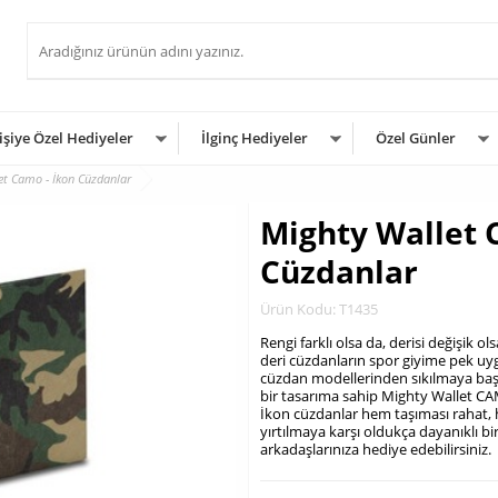
işiye Özel Hediyeler
İlginç Hediyeler
Özel Günler
et Camo - İkon Cüzdanlar
Mighty Wallet 
Cüzdanlar
Ürün Kodu: T1435
Rengi farklı olsa da, derisi değişik ol
deri cüzdanların spor giyime pek uyg
cüzdan modellerinden sıkılmaya başlad
bir tasarıma sahip Mighty Wallet C
İkon cüzdanlar hem taşıması rahat, 
yırtılmaya karşı oldukça dayanıklı bi
arkadaşlarınıza hediye edebilirsiniz.