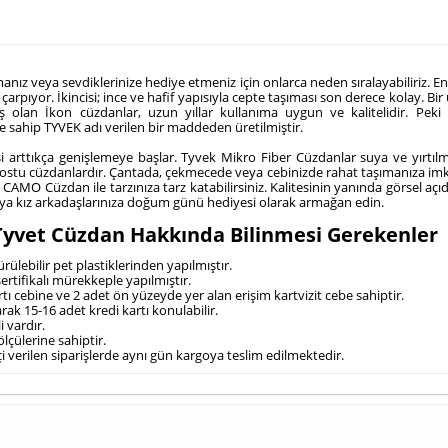
ız veya sevdiklerinize hediye etmeniz için onlarca neden sıralayabiliriz. E
çarpıyor. İkincisi; ince ve hafif yapısıyla cepte taşıması son derece kolay. 
iş olan İkon cüzdanlar, uzun yıllar kullanıma uygun ve kalitelidir. Pe
e sahip TYVEK adı verilen bir maddeden üretilmiştir.
si arttıkça genişlemeye başlar. Tyvek Mikro Fiber Cüzdanlar suya ve yırtıl
stu cüzdanlardır. Çantada, çekmecede veya cebinizde rahat taşımanıza imkan 
t CAMO Cüzdan ile tarzınıza tarz katabilirsiniz. Kalitesinin yanında görsel açı
k veya kız arkadaşlarınıza doğum günü hediyesi olarak armağan edin.
yvet Cüzdan Hakkında Bilinmesi Gerekenler
lebilir pet plastiklerinden yapılmıştır.
ertifikalı mürekkeple yapılmıştır.
ı cebine ve 2 adet ön yüzeyde yer alan erişim kartvizit cebe sahiptir.
arak 15-16 adet kredi kartı konulabilir.
 vardır.
lçülerine sahiptir.
verilen siparişlerde aynı gün kargoya teslim edilmektedir.