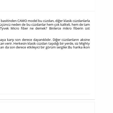
n basitinden CAMO model bu cüzdan, diğer klasik cüzdanlarla
Bir üçüncü neden de bu cüzdanlar hem çok kaliteli, hem de tam
ki Tyvek Micro fiber ne demek? Binlerce mikro fiberin üst
maya karşı son derece dayanıklıdır. Diğer cüzdanların aksine
verir. Herkesin klasik cüzdan taşıdığı bir yerde, siz Mighty
dan da son derece etkileyici bir görüm sergiler.Bu harika ikon