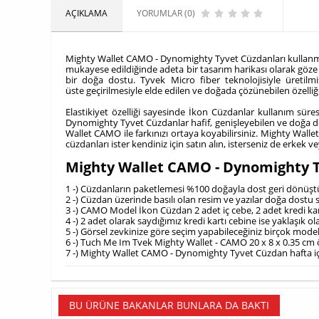
AÇIKLAMA
YORUMLAR (0)
Mighty Wallet CAMO - Dynomighty Tyvet Cüzdanları kullanman
mukayese edildiğinde adeta bir tasarım harikası olarak göze 
bir doğa dostu. Tyvek Micro fiber teknolojisiyle üretilm
üste geçirilmesiyle elde edilen ve doğada çözünebilen özelliğ
Elastikiyet özelliği sayesinde İkon Cüzdanlar kullanım süre
Dynomighty Tyvet Cüzdanlar hafif, genişleyebilen ve doğa do
Wallet CAMO ile farkınızı ortaya koyabilirsiniz. Mighty Walle
cüzdanları ister kendiniz için satın alın, isterseniz de erke
Mighty Wallet CAMO - Dynomighty T
1 -) Cüzdanların paketlemesi %100 doğayla dost geri dönüştürü
2 -) Cüzdan üzerinde basılı olan resim ve yazılar doğa dostu s
3 -) CAMO Model İkon Cüzdan 2 adet iç cebe, 2 adet kredi kart
4 -) 2 adet olarak saydığımız kredi kartı cebine ise yaklaşık ol
5 -) Görsel zevkinize göre seçim yapabileceğiniz birçok modeli
6 -) Tuch Me Im Tvek Mighty Wallet - CAMO 20 x 8 x 0.35 cm ö
7 -) Mighty Wallet CAMO - Dynomighty Tyvet Cüzdan hafta içi 
BU ÜRÜNE BAKANLAR BUNLARA DA BAKTI