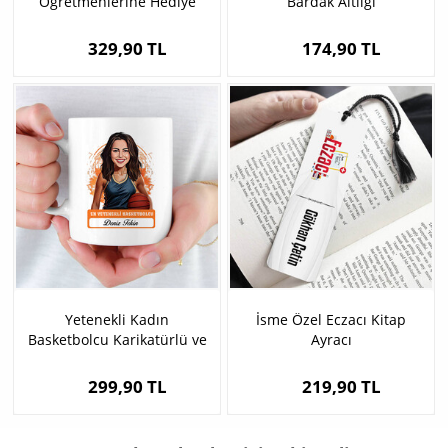
Öğretmenlerine Hediye
Bardak Altlığı
Kahve Fincanı
329,90 TL
174,90 TL
Yetenekli Kadın
İsme Özel Eczacı Kitap
Basketbolcu Karikatürlü ve
Ayracı
İsimli Kupa Bardak
299,90 TL
219,90 TL