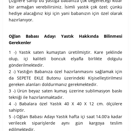
çizgilere sahip bu yastığa babanıza çok beğeneceği kibar
bir armağan verebilirsiniz. İsimli yastık çok özel; çünkü
hediye alacağınız kişi için yani babanızın için özel olarak
hazırlanıyor.
Oğlan Babası Adayı Yastık Hakkında Bilinmesi
Gerekenler
1 -) Yastık saten kumaştan üretilmiştir. Kare şeklinde
olup, içi kaliteli boncuk elyafla birlikte dolgulu
gönderilmektedir.
2 -) Yastığın Babanıza özel hazırlanmasını sağlamak için
da SEPETE EKLE Butonu üzerindeki Kişiselleştirilmesi
gereken alanları doldurmanız gerekmektedir.
3 -) Ürün beyaz saten kumaş üzerine sublimasyon baskı
tekniği ile hazırlanmaktadır.
4 -) Babalara özel Yastık 40 X 40 X 12 cm. ölçülere
sahiptir.
5 -) Oğlan Babası Adayı Yastık hafta içi saat 14.00'a kadar
verilecek siparişlerde aynı gün kargoya teslim
edilmektedir.