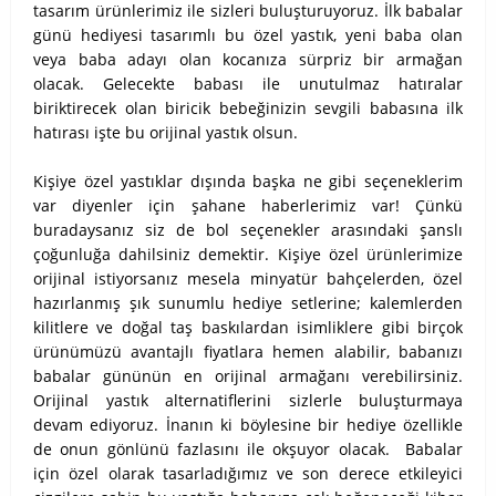
tasarım ürünlerimiz ile sizleri buluşturuyoruz. İlk babalar
günü hediyesi tasarımlı bu özel yastık, yeni baba olan
veya baba adayı olan kocanıza sürpriz bir armağan
olacak. Gelecekte babası ile unutulmaz hatıralar
biriktirecek olan biricik bebeğinizin sevgili babasına ilk
hatırası işte bu orijinal yastık olsun.
Kişiye özel yastıklar dışında başka ne gibi seçeneklerim
var diyenler için şahane haberlerimiz var! Çünkü
buradaysanız siz de bol seçenekler arasındaki şanslı
çoğunluğa dahilsiniz demektir. Kişiye özel ürünlerimize
orijinal istiyorsanız mesela minyatür bahçelerden, özel
hazırlanmış şık sunumlu hediye setlerine; kalemlerden
kilitlere ve doğal taş baskılardan isimliklere gibi birçok
ürünümüzü avantajlı fiyatlara hemen alabilir, babanızı
babalar gününün en orijinal armağanı verebilirsiniz.
Orijinal yastık alternatiflerini sizlerle buluşturmaya
devam ediyoruz. İnanın ki böylesine bir hediye özellikle
de onun gönlünü fazlasını ile okşuyor olacak. Babalar
için özel olarak tasarladığımız ve son derece etkileyici