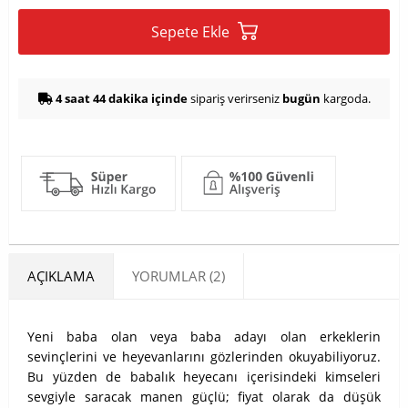
Sepete Ekle
4 saat 44 dakika içinde
sipariş verirseniz
bugün
kargoda.
AÇIKLAMA
YORUMLAR (2)
Yeni baba olan veya baba adayı olan erkeklerin
sevinçlerini ve heyevanlarını gözlerinden okuyabiliyoruz.
Bu yüzden de babalık heyecanı içerisindeki kimseleri
sevgiyle saracak manen güçlü; fiyat olarak da düşük