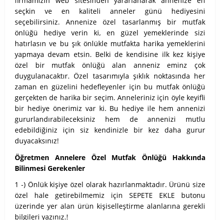
firmamızın web sitesinden yararlanarak annenize en
seçkin ve en kaliteli anneler günü hediyesini
seçebilirsiniz. Annenize özel tasarlanmış bir mutfak
önlüğü hediye verin ki, en güzel yemeklerinde sizi
hatırlasın ve bu şık önlükle mutfakta harika yemeklerini
yapmaya devam etsin. Belki de kendisine ilk kez kişiye
özel bir mutfak önlüğü alan anneniz eminz çok
duygulanacaktır. Özel tasarımıyla şıklık noktasında her
zaman en güzelini hedefleyenler için bu mutfak önlüğü
gerçekten de harika bir seçim. Anneleriniz için öyle keyifli
bir hediye önerimiz var ki. Bu hediye ile hem annenizi
gururlandırabileceksiniz hem de annenizi mutlu
edebildiğiniz için siz kendinizle bir kez daha gurur
duyacaksınız!
Öğretmen Annelere Özel Mutfak Önlüğü Hakkında
Bilinmesi Gerekenler
1 -) Önlük kişiye özel olarak hazırlanmaktadır. Ürünü size
özel hale getirebilmemiz için SEPETE EKLE butonu
üzerinde yer alan ürün kişiselleştirme alanlarına gerekli
bilgileri yazınız.!