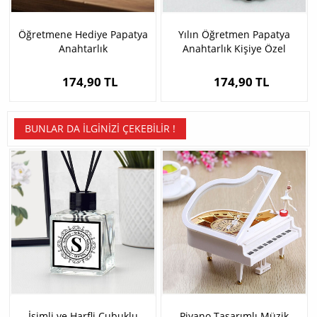
Öğretmene Hediye Papatya
Yılın Öğretmen Papatya
Anahtarlık
Anahtarlık Kişiye Özel
174,90 TL
174,90 TL
BUNLAR DA İLGINIZI ÇEKEBILIR !
İsimli ve Harfli Çubuklu
Piyano Tasarımlı Müzik