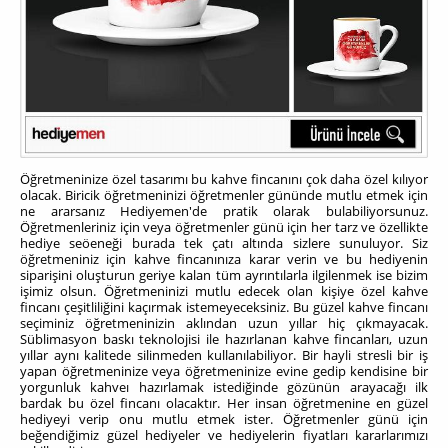
Öğretmeninize özel tasarımı bu kahve fincanını çok daha özel kılıyor
olacak. Biricik öğretmeninizi öğretmenler gününde mutlu etmek için
ne ararsanız Hediyemen'de pratik olarak bulabiliyorsunuz.
Öğretmenleriniz için veya öğretmenler günü için her tarz ve özellikte
hediye seöeneği burada tek çatı altında sizlere sunuluyor. Siz
öğretmeniniz için kahve fincanınıza karar verin ve bu hediyenin
siparişini oluşturun geriye kalan tüm ayrıntılarla ilgilenmek ise bizim
işimiz olsun. Öğretmeninizi mutlu edecek olan kişiye özel kahve
fincanı çeşitliliğini kaçırmak istemeyeceksiniz. Bu güzel kahve fincanı
seçiminiz öğretmeninizin aklından uzun yıllar hiç çıkmayacak.
Süblimasyon baskı teknolojisi ile hazırlanan kahve fincanları, uzun
yıllar aynı kalitede silinmeden kullanılabiliyor. Bir hayli stresli bir iş
yapan öğretmeninize veya öğretmeninize evine gedip kendisine bir
yorgunluk kahveı hazırlamak istediğinde gözünün arayacağı ilk
bardak bu özel fincanı olacaktır. Her insan öğretmenine en güzel
hediyeyi verip onu mutlu etmek ister. Öğretmenler günü için
beğendiğimiz güzel hediyeler ve hediyelerin fiyatları kararlarımızı