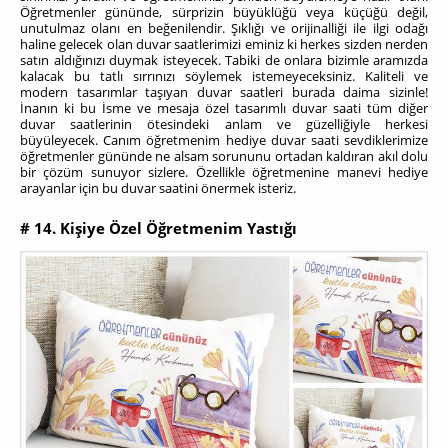
Öğretmenler gününde, sürprizin büyüklüğü veya küçüğü değil,
unutulmaz olanı en beğenilendir. Şıklığı ve orijinalliği ile ilgi odağı
haline gelecek olan duvar saatlerimizi eminiz ki herkes sizden nerden
satın aldığınızı duymak isteyecek. Tabiki de onlara bizimle aramızda
kalacak bu tatlı sırrınızı söylemek istemeyeceksiniz. Kaliteli ve
modern tasarımlar taşıyan duvar saatleri burada daima sizinle!
İnanın ki bu İsme ve mesaja özel tasarımlı duvar saati tüm diğer
duvar saatlerinin ötesindeki anlam ve güzelliğiyle herkesi
büyüleyecek. Canım öğretmenim hediye duvar saati sevdiklerimize
öğretmenler gününde ne alsam sorununu ortadan kaldıran akıl dolu
bir çözüm sunuyor sizlere. Özellikle öğretmenine manevi hediye
arayanlar için bu duvar saatini önermek isteriz.
# 14. Kişiye Özel Öğretmenim Yastığı