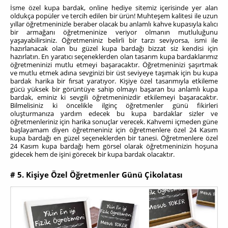
İsme özel kupa bardak, online hediye sitemiz içerisinde yer alan
oldukça popüler ve tercih edilen bir ürün! Muhteşem kalitesi ile uzun
yıllar öğretmeninizle beraber olacak bu anlamlı kahve kupasıyla kalıcı
bir armağanı öğretmeninize veriyor olmanın mutluluğunu
yaşayabilirsiniz. Öğretmeniniz belirli bir tarzı seviyorsa, ismi ile
hazırlanacak olan bu güzel kupa bardağı bizzat siz kendisi için
hazırlatın. En yaratıcı seçeneklerden olan tasarım kupa bardaklarımız
öğretmeninizi mutlu etmeyi başaracaktır. Öğretmeninizi şaşırtmak
ve mutlu etmek adına sevginizi bir üst seviyeye taşımak için bu kupa
bardak harika bir fırsat yaratıyor. Kişiye özel tasarımıyla etkileme
gücü yüksek bir görüntüye sahip olmayı başaran bu anlamlı kupa
bardak, eminiz ki sevgili öğretmeninizdir etkilemeyi başaracaktır.
Bilmelisiniz ki öncelikle ilginç öğretmenler günü fikirleri
oluşturmanıza yardım edecek bu kupa bardaklar sizler ve
öğretmenleriniz için harika sonuçlar verecek. Kahvemi içmeden güne
başlayamam diyen öğretmeniniz için öğretmenlere özel 24 Kasım
kupa bardağı en güzel seçeneklerden bir tanesi. Öğretmenlere özel
24 Kasım kupa bardağı hem görsel olarak öğretmeninizin hoşuna
gidecek hem de işini görecek bir kupa bardak olacaktır.
# 5. Kişiye Özel Öğretmenler Günü Çikolatası