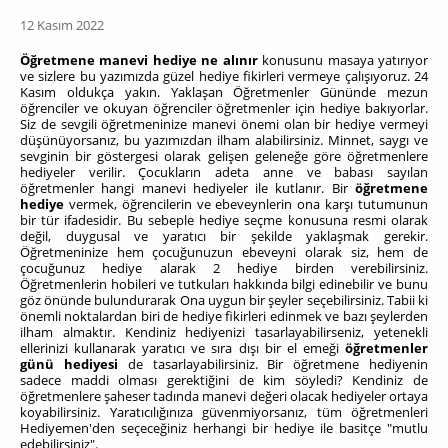
12 Kasım 2022
Öğretmene manevi hediye ne alınır
konusunu masaya yatırıyor
ve sizlere bu yazımızda güzel hediye fikirleri vermeye çalışıyoruz. 24
Kasım oldukça yakın. Yaklaşan Öğretmenler Gününde mezun
öğrenciler ve okuyan öğrenciler öğretmenler için hediye bakıyorlar.
Siz de sevgili öğretmeninize manevi önemi olan bir hediye vermeyi
düşünüyorsanız, bu yazımızdan ilham alabilirsiniz. Minnet, saygı ve
sevginin bir göstergesi olarak gelişen geleneğe göre öğretmenlere
hediyeler verilir. Çocukların adeta anne ve babası sayılan
öğretmenler hangi manevi hediyeler ile kutlanır. Bir
öğretmene
hediye
vermek, öğrencilerin ve ebeveynlerin ona karşı tutumunun
bir tür ifadesidir. Bu sebeple hediye seçme konusuna resmi olarak
değil, duygusal ve yaratıcı bir şekilde yaklaşmak gerekir.
Öğretmeninize hem çocuğunuzun ebeveyni olarak siz, hem de
çocuğunuz hediye alarak 2 hediye birden verebilirsiniz.
Öğretmenlerin hobileri ve tutkuları hakkında bilgi edinebilir ve bunu
göz önünde bulundurarak Ona uygun bir şeyler seçebilirsiniz. Tabii ki
önemli noktalardan biri de hediye fikirleri edinmek ve bazı şeylerden
ilham almaktır. Kendiniz hediyenizi tasarlayabilirseniz, yetenekli
ellerinizi kullanarak yaratıcı ve sıra dışı bir el emeği
öğretmenler
günü hediyesi
de tasarlayabilirsiniz. Bir öğretmene hediyenin
sadece maddi olması gerektiğini de kim söyledi? Kendiniz de
öğretmenlere şaheser tadında manevi değeri olacak hediyeler ortaya
koyabilirsiniz. Yaratıcılığınıza güvenmiyorsanız, tüm öğretmenleri
Hediyemen'den seçeceğiniz herhangi bir hediye ile basitçe "mutlu
edebilirsiniz".