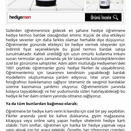
Sizlerden öğretmeninize gidecek en şahane hediye öğretmene
hediye termos bardak olacağından eminiz. Küçük de olsa etkileyici
hediye sevenler için daha farklısı olamaz herhalde diye düşüyoruz.
Öğretmenler gününde etkileyici bir hediye vermek isteyenler için
indirimli fiyat seçenekleriyle bu güzel termos bardak satışa
sunulmaktadır. Kaliteli üretildiği için uzun ömürlü kullanma imkanı
sunan termoslar aynı zamanda şık bir tasarımla bütünleştiklerinden
özel bir görünüme sahiptirler. Adım adım mutluluğa Hediyemen'deki
1001 çeşitteki öğretmenler günü hediye fikirleri ile ulaşabilirsiniz.
Öğretmenleriniz için tasarımını kendinizin yapabileceği bardak
modellerini oluşturmanıza yardım ediyoruz. İster ürün üzerine
fotoğrafınızı baskılamanızı sağlıyor isterseniz de sevginizi bardaklar
üzerine kazımanıza yardımcı oluyoruz. Öğretmeninizin yanında
kolayca taşıyabileceği ve her yudumunda sizleri hatırlayabileceği bu
hediye ile her daim onların yanında olmanızı sağlıyoruz.
Ya da tüm bunlardan bağımsız olarak;
Öğretmene bir hediye kartı verin ki kendisi için özel bir şey seçebilsin.
Fikirler arasında yerel bir kahve dükkanına, giyim mağazasına,
kitapçıya veya online satış yapan hediye sitelerinin hediye kartı
olabilir. Tüm sınıflar, öğretmen için harika bir hediye yapmak veya
satın almak için bir araya gelebilir. Örneğin, her öğrencinin çizimleri,