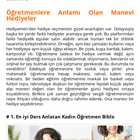
Öğretmenlere Anlamı Olan Manevi
Hediyeler
Hediyemen'den hediye seçmenizin güzel avantajları var. Dolayısıyla
başka bir yerde farklı hediyeler aramaya gerek yok. Bu platformdan
farklı hediyelik eşyalar satın alabilir, ancak bunları tek bir stilistik
tasarımla birleştirebilirsiniz. Örneğin, aynı bez çantaları kullanın veya
her hediyeye aynı küçük öğeyi ekleyin. Bir çiçek, kupa bardak, kalem,
kartpostal vb. Öğretmene sadece bir hediye vermek değil, aynı
zamanda öğrettiği konuya da odaklanmak istiyorsanız, benzersiz ve
orijinal bir şey bulmak için çok çalışmanız gerekecek. Bu durumda ne
verebiliriz? Edebiyat öğretmenine bir sözlük veya şiirler; yine
matematik öğretmenine hesap makinesi, cetvel, kalem veya
mıknatıs. Bir beden eğitimi öğretmenine markalı bir basket veya
futbol topu, teknolojiye düşkün bir öğretmene faydalı küçük şeyler
alıp manevi değeri olan bir öğretmenler günü hediyesi ortaya
koyabilirsniz. Birlikte çok zaman geçirdiğiniz sevgili öğretmeninizin
neye ihtiyacı olduğunu daha doğru tahmin ederek, Ona manevi bir
hediye seçebilirsiniz.
# 1. En iyi Ders Anlatan Kadın Öğretmen Biblo