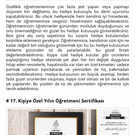
Özellikle öğretmenlerinize çok fazla jest yapan veya yapmayı
düşünen biri değilseniz, bu hediye kutusuyla bu derin uçurumu
kapatabilirsiniz. Bu ufacık hediyenizle hem kendiniz iyi hissedecek,
hem de öğretmeninize sevginizi hissetmesini sağlayabileceksiniz.
Öğretmeninizin öğretmenler gününden mutluluk duyduğunuzu ve
onu önemsediğinizi en güzel bu hediye kutusuyla gösterebilirsiniz.
Bize göre alış veriş sepetinize bu sürpriz hediye kutularından
kesinlikle eklemeniz gerekiyor. Öğretmeninize, kendisinin sizin için ne
kadar değerli biri olduğunu göstermek için bu bu hediye kutusunun
etkileme gücünden siz de yararlanabilir, bu güzel fırsatı
değerlendirebilirsiniz. Kişiye özel hediye kutular gibi ürünlerini
paylaştığımız hediye sitesinde yer alan her biri değişik duygulara
hitap eden nesnelerle, hayatınızda var olan en özel kimseleri, sadece
parmak uçlarınızı kıpırdatarak ve yerinizden de hiç kalkmadan
sevindirebileceksiniz. Hediye kutusunun en büyük avantajı, birden
fazla güzel ürünlerden oluşması, kişiye özel olması ve bir de kaliteli
şık yapılarıdır. Bu yüzden de siz de çekinmeden öğretmeniniz için
tercih edebilirsiniz.
# 17. Kişiye Özel Yılın Öğretmeni Sertifikası