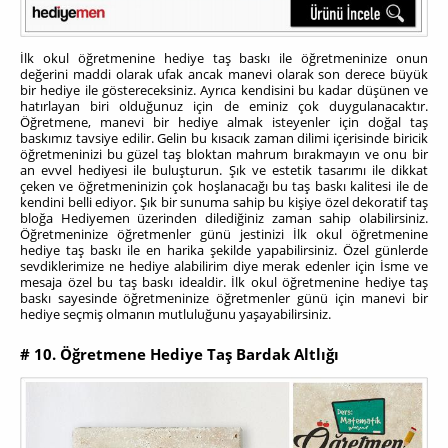
İlk okul öğretmenine hediye taş baskı ile öğretmeninize onun
değerini maddi olarak ufak ancak manevi olarak son derece büyük
bir hediye ile göstereceksiniz. Ayrıca kendisini bu kadar düşünen ve
hatırlayan biri olduğunuz için de eminiz çok duygulanacaktır.
Öğretmene, manevi bir hediye almak isteyenler için doğal taş
baskımız tavsiye edilir. Gelin bu kısacık zaman dilimi içerisinde biricik
öğretmeninizi bu güzel taş bloktan mahrum bırakmayın ve onu bir
an evvel hediyesi ile buluşturun. Şık ve estetik tasarımı ile dikkat
çeken ve öğretmeninizin çok hoşlanacağı bu taş baskı kalitesi ile de
kendini belli ediyor. Şık bir sunuma sahip bu kişiye özel dekoratif taş
bloğa Hediyemen üzerinden dilediğiniz zaman sahip olabilirsiniz.
Öğretmeninize öğretmenler günü jestinizi İlk okul öğretmenine
hediye taş baskı ile en harika şekilde yapabilirsiniz. Özel günlerde
sevdiklerimize ne hediye alabilirim diye merak edenler için İsme ve
mesaja özel bu taş baskı idealdir. İlk okul öğretmenine hediye taş
baskı sayesinde öğretmeninize öğretmenler günü için manevi bir
hediye seçmiş olmanın mutluluğunu yaşayabilirsiniz.
# 10. Öğretmene Hediye Taş Bardak Altlığı