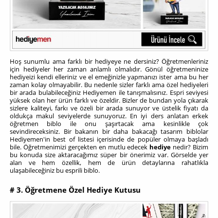
Hoş sunumlu ama farklı bir hediyeye ne dersiniz? Öğretmenleriniz
için hediyeler her zaman anlamlı olmalıdır. Gönül öğretmeninize
hediyeizi kendi elleriniz ve el emeğinizle yapmanızı ister ama bu her
zaman kolay olmayabilir. Bu nedenle sizler farklı ama özel hediyeleri
bir arada bulabileceğiniz Hediyemen ile tanışmalısınız. Espri seviyesi
yüksek olan her ürün farklı ve özeldir. Bizler de bundan yola çıkarak
sizlere kaliteyi, farkı ve özeli bir arada sunuyor ve üstelik fiyatı da
oldukça makul seviyelerde sunuyoruz. En iyi ders anlatan erkek
öğretmen biblo ile onu şaşırtacak ama kesinlikle çok
sevindireceksiniz. Bir bakanın bir daha bakacağı tasarım biblolar
Hediyemen'in best of listesi içerisinde de popüler olmaya başladı
bile. Öğretmenimizi gerçekten en mutlu edecek
hediye
nedir? Bizim
bu konuda size aktaracağımız süper bir önerimiz var. Görselde yer
alan ve hem özellik, hem de ürün detaylarına rahatlıkla
ulaşabileceğiniz bu esprili biblo.
# 3. Öğretmene Özel Hediye Kutusu