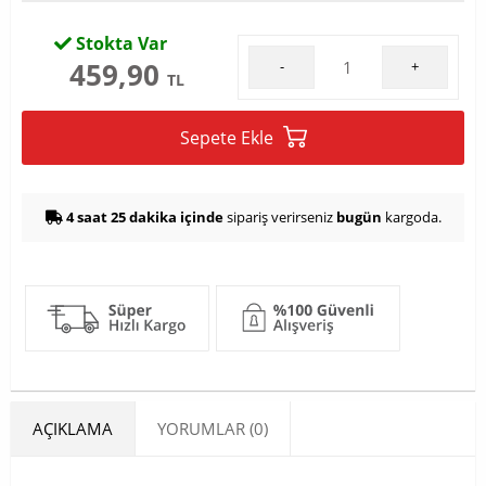
Stokta Var
459,90
-
+
TL
Sepete Ekle
4 saat 25 dakika içinde
sipariş verirseniz
bugün
kargoda.
AÇIKLAMA
YORUMLAR (0)