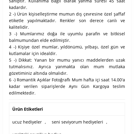
sahiptir. Kullanıma bağlı olarak yanma süresi 45 saat
kadardır.
2 -) Ürün kişiselleştirme mumun dış çevresine özel şaffaf
etiketle yapılmaktadır. Renkler son derece canlı ve
kalitelidir.
3 -) Mumlarımız doğa ile uyumlu parafin ve bitkisel
balmumundan elde edilmiştir.
4 -) Kişiye özel mumlar, yıldönümü, yılbaşı, özel gün ve
kutlamalar için idealdir.
5 -) Dikkat: Yanan bir mumu yanıcı maddelerden uzak
tutmalısınız. Ayrıca yanmakta olan mum mutlaka
gözetiminiz altında olmalıdır.
6 -) Romantik Aşıklar Fotoğraflı Mum hafta içi saat 14.00'a
kadar verilen siparişlerde Aynı Gün Kargoya teslim
edilmektedir.
Ürün Etiketleri
ucuz hediyeler
,
seni seviyorum hediyeleri
,