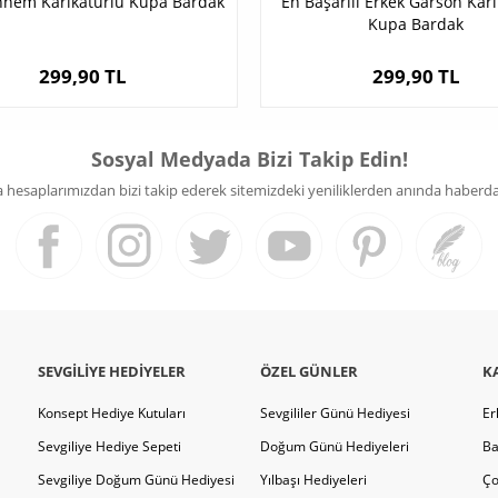
nnem Karikatürlü Kupa Bardak
En Başarılı Erkek Garson Kari
Kupa Bardak
299,90 TL
299,90 TL
Sosyal Medyada Bizi Takip Edin!
hesaplarımızdan bizi takip ederek sitemizdeki yeniliklerden anında haberdar 
SEVGILIYE HEDIYELER
ÖZEL GÜNLER
K
Konsept Hediye Kutuları
Sevgililer Günü Hediyesi
Er
Sevgiliye Hediye Sepeti
Doğum Günü Hediyeleri
Ba
Sevgiliye Doğum Günü Hediyesi
Yılbaşı Hediyeleri
Ço