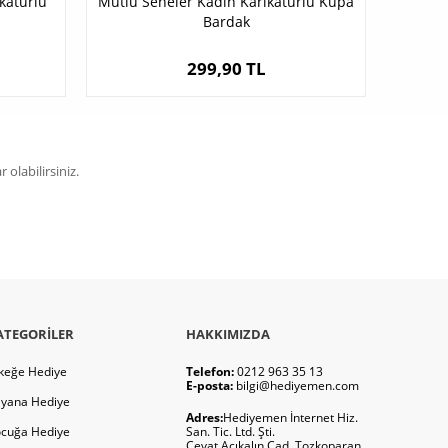
katürlü
Mutlu Seneler Kadın Karikatürlü Kupa
Bardak
299,90 TL
olabilirsiniz.
ATEGORILER
HAKKIMIZDA
keğe Hediye
Telefon:
0212 963 35 13
E-posta:
bilgi@hediyemen.com
yana Hediye
Adres:
Hediyemen İnternet Hiz.
cuğa Hediye
San. Tic. Ltd. Şti.
Cevat Açıkalın Cad. Tozkoparan