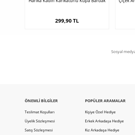
Harika Kadın Karikatürlü Kupa Bardak
Çiçek A
299,90 TL
Sosyal medya 
ÖNEMLI BILGILER
POPÜLER ARAMALAR
Teslimat Koşulları
Kişiye Özel Hediye
Üyelik Sözleşmesi
Erkek Arkadaşa Hediye
Satış Sözleşmesi
Kız Arkadaşa Hediye