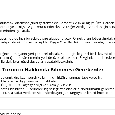
tırlamak, önemsediğinizi göstermekse Romantik Aşıklar Kişiye Özel Bardak T
 hediye etmişsiniz gibi mutlu edeceksiniz. Değer verdiğiniz herkes için alına
lerinden ayrılacak.
yesinde de hızlı bir şekilde size ulaşıyor olacak. Örnek ürün fotoğrafındaki 
 hediye olacak! Romantik Aşıklar Kişiye Özel Bardak Turuncu sevdiğinize ve
ağınız armağanın yeri çok özel olacak. Kendi içinde güzel bir hikayesi olaca
ir armağan ile süslemenin yeri de özel olmaktadır. Sevgilinizi mutlu edece
a Bardak ile en güzel duyguları yaşatabileceksiniz.
k Turuncu Hakkında Bilinmesi Gerekenler
ayanıklıdır. Uzun süreli kullanım için ELDE yıkanması tavsiye edilir.
ikte lazer ile dış yüzeyi kazınmaktadır.
ÖLÇÜLERİ: 8,0 ağız genişliği ve 13 cm yükseklik.
Sepete Ekle butonu üzerindeki kişiselleştirme alanlarını doldurmanız gerekme
at 14.00'a kadar verilecek siparişlerde aynı gün kargoya teslim edilmektedir.
vgiliye hediye