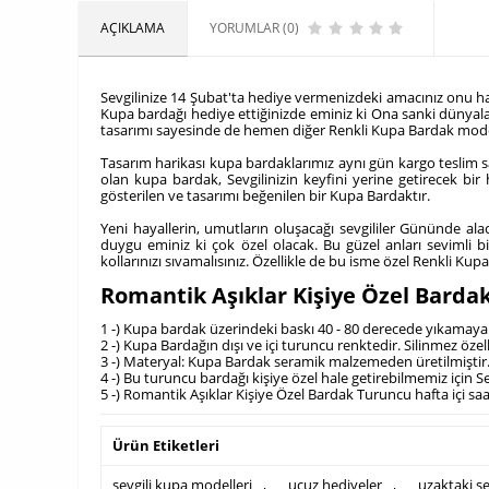
AÇIKLAMA
YORUMLAR (0)
Sevgilinize 14 Şubat'ta hediye vermenizdeki amacınız onu ha
Kupa bardağı hediye ettiğinizde eminiz ki Ona sanki dünyaları
tasarımı sayesinde de hemen diğer Renkli Kupa Bardak model
Tasarım harikası kupa bardaklarımız aynı gün kargo teslim sa
olan kupa bardak, Sevgilinizin keyfini yerine getirecek bir
gösterilen ve tasarımı beğenilen bir Kupa Bardaktır.
Yeni hayallerin, umutların oluşacağı sevgililer Gününde alac
duygu eminiz ki çok özel olacak. Bu güzel anları sevimli b
kollarınızı sıvamalısınız. Özellikle de bu isme özel Renkli Kup
Romantik Aşıklar Kişiye Özel Barda
1 -) Kupa bardak üzerindeki baskı 40 - 80 derecede yıkamaya d
2 -) Kupa Bardağın dışı ve içi turuncu renktedir. Silinmez özell
3 -) Materyal: Kupa Bardak seramik malzemeden üretilmiştir. 
4 -) Bu turuncu bardağı kişiye özel hale getirebilmemiz için 
5 -) Romantik Aşıklar Kişiye Özel Bardak Turuncu hafta içi sa
Ürün Etiketleri
sevgili kupa modelleri
,
ucuz hediyeler
,
uzaktaki se