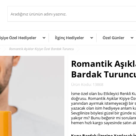
işiye Özel Hediyeler
İlginç Hediyeler
Özel Günler
Romantik Aşıklar Kişiye Özel Bardak Turuncu
Romantik Aşıkl
Bardak Turunc
Ürün Kodu: 13868
İsme özel olan bu Etkileyici Renkli
doğrusu. Romantik Aşıklar Kişiye Özel
yanından ayırmak istemeyeceği bir 
yazacak olan isim hediyeye anlam k
Sevgilinize böylesi güzel bir günde
yakışır mı? Bunu beğenir mi soruları
hemen hızlı kargo sayesinde satın alı
.
Kupa Bardak Üzerine Yazılacak İ