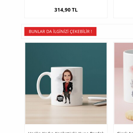
314,90 TL
BUNLAR DA İLGINIZI ÇEKEBILIR !