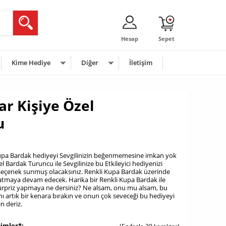
Hesap
Sepet
Kime Hediye
Diğer
İletişim
ar Kişiye Özel
u
 Kupa Bardak hediyeyi Sevgilinizin beğenmemesine imkan yok
 Bardak Turuncu ile Sevgilinize bu Etkileyici hediyenizi
seçenek sunmuş olacaksınız. Renkli Kupa Bardak üzerinde
atmaya devam edecek. Harika bir Renkli Kupa Bardak ile
 sürpriz yapmaya ne dersiniz? Ne alsam, onu mu alsam, bu
nı artık bir kenara bırakın ve onun çok seveceği bu hediyeyi
n deriz.
simler*