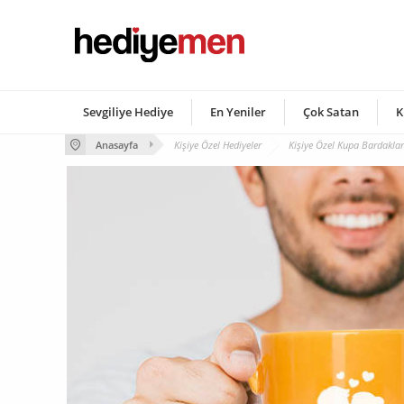
Sevgiliye Hediye
En Yeniler
Çok Satan
K
Anasayfa
Kişiye Özel Hediyeler
Kişiye Özel Kupa Bardaklar