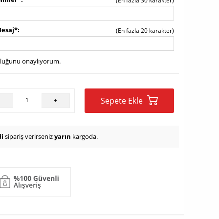
(En fazla 30 karakter)
Mesaj*
(En fazla 20 karakter)
uluğunu onaylıyorum.
Sepete Ekle
-
+
i
sipariş verirseniz
yarın
kargoda.