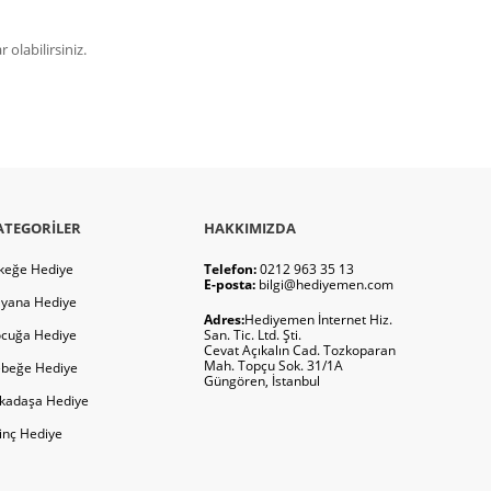
olabilirsiniz.
ATEGORILER
HAKKIMIZDA
keğe Hediye
Telefon:
0212 963 35 13
E-posta:
bilgi@hediyemen.com
yana Hediye
Adres:
Hediyemen İnternet Hiz.
cuğa Hediye
San. Tic. Ltd. Şti.
Cevat Açıkalın Cad. Tozkoparan
Mah. Topçu Sok. 31/1A
beğe Hediye
Güngören, İstanbul
kadaşa Hediye
ginç Hediye