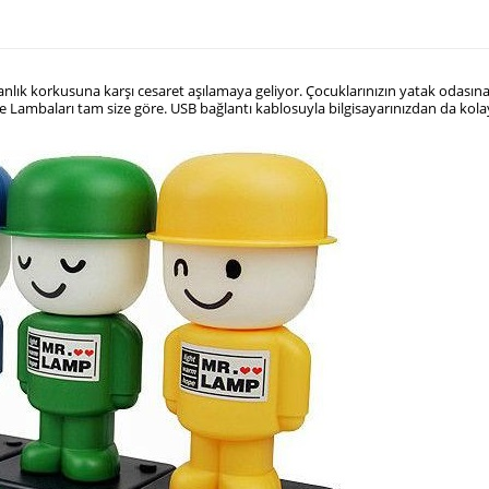
lık korkusuna karşı cesaret aşılamaya geliyor. Çocuklarınızın yatak odasına se
ce Lambaları tam size göre. USB bağlantı kablosuyla bilgisayarınızdan da kolay