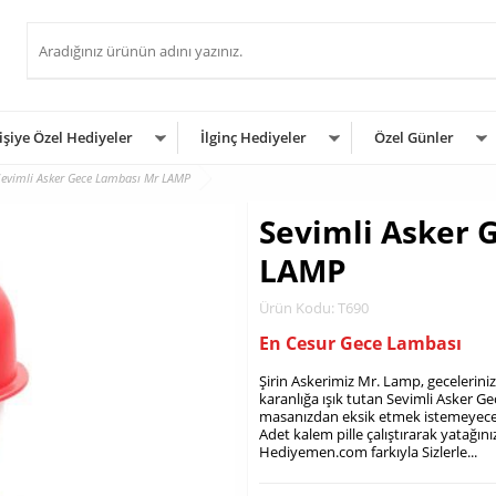
işiye Özel Hediyeler
İlginç Hediyeler
Özel Günler
Sevimli Asker Gece Lambası Mr LAMP
Sevimli Asker 
LAMP
Ürün Kodu: T690
En Cesur Gece Lambası
Şirin Askerimiz Mr. Lamp, geceleriniz
karanlığa ışık tutan Sevimli Asker Ge
masanızdan eksik etmek istemeyeceğ
Adet kalem pille çalıştırarak yatağın
Hediyemen.com farkıyla Sizlerle...