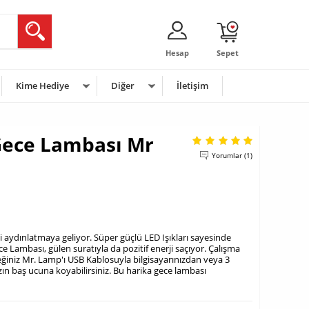
Hesap
Sepet
Kime Hediye
Diğer
İletişim
Gece Lambası Mr
Yorumlar (1)
i aydınlatmaya geliyor. Süper güçlü LED Işıkları sayesinde
ce Lambası, gülen suratıyla da pozitif enerji saçıyor. Çalışma
iniz Mr. Lamp'ı USB Kablosuyla bilgisayarınızdan veya 3
ızın baş ucuna koyabilirsiniz. Bu harika gece lambası