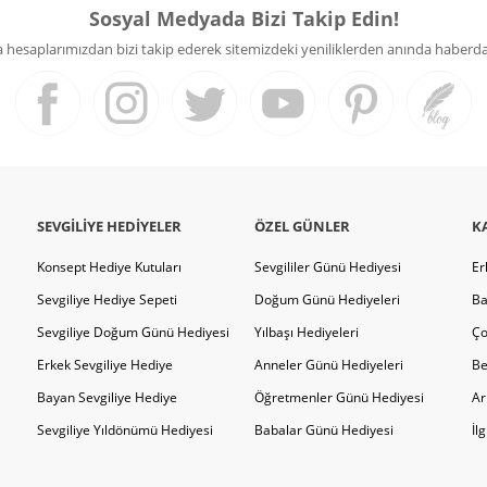
Sosyal Medyada Bizi Takip Edin!
hesaplarımızdan bizi takip ederek sitemizdeki yeniliklerden anında haberdar 
SEVGILIYE HEDIYELER
ÖZEL GÜNLER
K
Konsept Hediye Kutuları
Sevgililer Günü Hediyesi
Er
Sevgiliye Hediye Sepeti
Doğum Günü Hediyeleri
Ba
Sevgiliye Doğum Günü Hediyesi
Yılbaşı Hediyeleri
Ço
Erkek Sevgiliye Hediye
Anneler Günü Hediyeleri
Be
Bayan Sevgiliye Hediye
Öğretmenler Günü Hediyesi
Ar
Sevgiliye Yıldönümü Hediyesi
Babalar Günü Hediyesi
İl