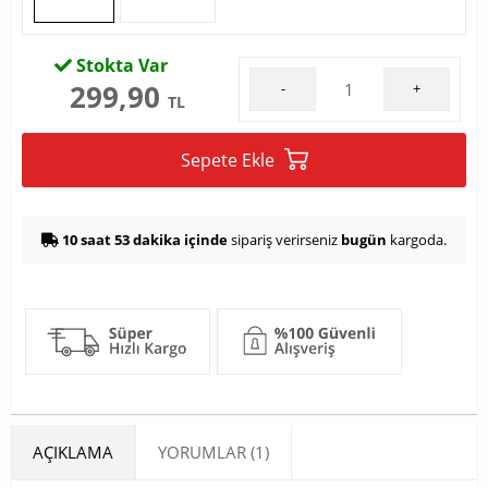
Stokta Var
299,90
-
+
TL
Sepete Ekle
10 saat 53 dakika içinde
sipariş verirseniz
bugün
kargoda.
AÇIKLAMA
YORUMLAR (1)