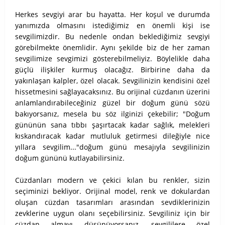
Herkes sevgiyi arar bu hayatta. Her koşul ve durumda
yanımızda olmasını istediğimiz en önemli kişi ise
sevgilimizdir. Bu nedenle ondan beklediğimiz sevgiyi
görebilmekte önemlidir. Aynı şekilde biz de her zaman
sevgilimize sevgimizi gösterebilmeliyiz. Böylelikle daha
güçlü ilişkiler kurmuş olacağız. Birbirine daha da
yakınlaşan kalpler, özel olacak. Sevgilinizin kendisini özel
hissetmesini sağlayacaksınız. Bu orijinal cüzdanın üzerini
anlamlandırabileceğiniz güzel bir doğum günü sözü
bakıyorsanız, mesela bu söz ilginizi çekebilir; "Doğum
gününün sana tıbbı şaşırtacak kadar sağlık, melekleri
kıskandıracak kadar mutluluk getirmesi dileğiyle nice
yıllara sevgilim..."doğum günü mesajıyla sevgilinizin
doğum gününü kutlayabilirsiniz.
Cüzdanları modern ve çekici kılan bu renkler, sizin
seçiminizi bekliyor. Orijinal model, renk ve dokulardan
oluşan cüzdan tasarımları arasından sevdiklerinizin
zevklerine uygun olanı seçebilirsiniz. Sevgiliniz için bir
cüzdan almayı düşünüyorsanız, sevgililere özel