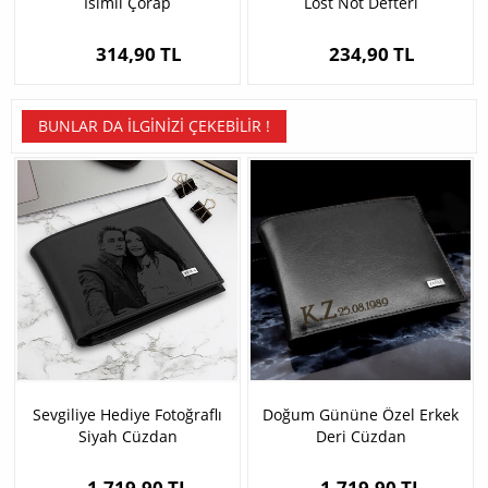
İsimli Çorap
Lost Not Defteri
314,90 TL
234,90 TL
BUNLAR DA İLGINIZI ÇEKEBILIR !
Sevgiliye Hediye Fotoğraflı
Doğum Gününe Özel Erkek
Siyah Cüzdan
Deri Cüzdan
1.719,90 TL
1.719,90 TL