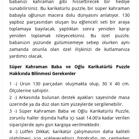
babanızı kahraman gibi hissettirecek bir hediye
sunabilirsiniz. Bu karikatürlü puzzle, bir süper kahraman
babayla oğlunun macera dolu dünyasını anlatıyor. 130
yapboz parçasından oluşan bu eğlenceli seti bir araya
toplamaya bayılacak, yaptıktan sonra yeniden karıp
yeniden toplamak isteyeceksiniz. Bu özel puzzle,
babanızın yüzünde gülümsemeye sebep olurken aynı
zamanda onunla olan özel ilişkinizi de kutlamanıza
yardımcı olacak.
Süper Kahraman Baba ve Oğlu Karikatürlü Puzzle
Hakkında Bilinmesi Gerekenler
1 -) Ürün 130 parçadan oluşmakta olup, 30 X 40 cm.
Ölçülerine sahiptir.
2 -) Arkasında bulunan destek ayakları sayesinde masa
üzerinde ya da düz olan tüm yüzeylerde sergilenebilir.
3 -) Süper Kahraman Baba ve Oğlu Karikatürlü Puzzle,
zorunlu haller dışında hafta içi saat 14.00'a kadar verilen
siparişlerde aynı gün kargoya verilmektedir.
4 -) Lütfen Dikkat; karikatür çalışmasının daha kaliteli
olabilmesi için yükleyeceğiniz fotoğrafın ön cepheden