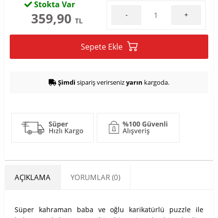
Stokta Var
359,90
-
+
TL
Sepete Ekle
Şimdi
sipariş verirseniz
yarın
kargoda.
AÇIKLAMA
YORUMLAR (0)
Süper kahraman baba ve oğlu karikatürlü puzzle ile