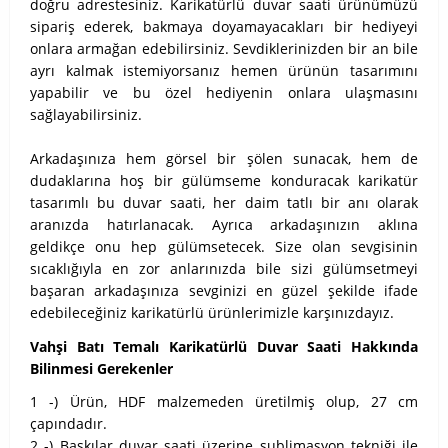
doğru adrestesiniz. Karikatürlü duvar saati ürünümüzü
sipariş ederek, bakmaya doyamayacakları bir hediyeyi
onlara armağan edebilirsiniz. Sevdiklerinizden bir an bile
ayrı kalmak istemiyorsanız hemen ürünün tasarımını
yapabilir ve bu özel hediyenin onlara ulaşmasını
sağlayabilirsiniz.
Arkadaşınıza hem görsel bir şölen sunacak, hem de
dudaklarına hoş bir gülümseme konduracak karikatür
tasarımlı bu duvar saati, her daim tatlı bir anı olarak
aranızda hatırlanacak. Ayrıca arkadaşınızın aklına
geldikçe onu hep gülümsetecek. Size olan sevgisinin
sıcaklığıyla en zor anlarınızda bile sizi gülümsetmeyi
başaran arkadaşınıza sevginizi en güzel şekilde ifade
edebileceğiniz karikatürlü ürünlerimizle karşınızdayız.
Vahşi Batı Temalı Karikatürlü Duvar Saati Hakkında
Bilinmesi Gerekenler
1 -) Ürün, HDF malzemeden üretilmiş olup, 27 cm
çapındadır.
2 -) Baskılar duvar saati üzerine sublimasyon tekniği ile