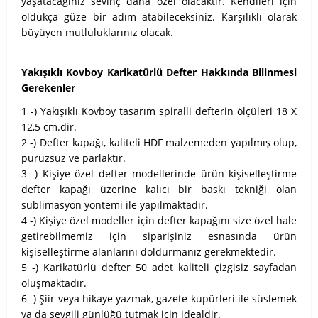
yaşatacağınız sevinç daha özel olacaktır. Kendileri için
oldukça güze bir adım atabileceksiniz. Karşılıklı olarak
büyüyen mutluluklarınız olacak.
Yakışıklı Kovboy Karikatürlü Defter Hakkında Bilinmesi
Gerekenler
1 -) Yakışıklı Kovboy tasarım spiralli defterin ölçüleri 18 X
12,5 cm.dir.
2 -) Defter kapağı, kaliteli HDF malzemeden yapılmış olup,
pürüzsüz ve parlaktır.
3 -) Kişiye özel defter modellerinde ürün kişiselleştirme
defter kapağı üzerine kalıcı bir baskı tekniği olan
süblimasyon yöntemi ile yapılmaktadır.
4 -) Kişiye özel modeller için defter kapağını size özel hale
getirebilmemiz için siparişiniz esnasında ürün
kişiselleştirme alanlarını doldurmanız gerekmektedir.
5 -) Karikatürlü defter 50 adet kaliteli çizgisiz sayfadan
oluşmaktadır.
6 -) Şiir veya hikaye yazmak, gazete kupürleri ile süslemek
ya da sevgili günlüğü tutmak için idealdir.