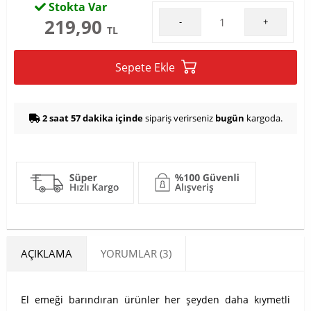
Stokta Var
219,90
-
+
TL
Sepete Ekle
2 saat 57 dakika içinde
sipariş verirseniz
bugün
kargoda.
AÇIKLAMA
YORUMLAR (3)
El emeği barındıran ürünler her şeyden daha kıymetli