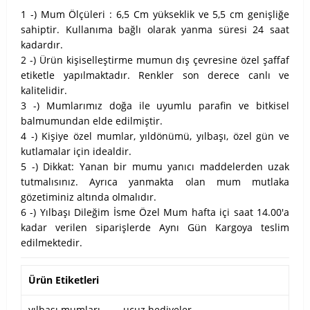
1 -) Mum Ölçüleri : 6,5 Cm yükseklik ve 5,5 cm genişliğe
sahiptir. Kullanıma bağlı olarak yanma süresi 24 saat
kadardır.
2 -) Ürün kişiselleştirme mumun dış çevresine özel şaffaf
etiketle yapılmaktadır. Renkler son derece canlı ve
kalitelidir.
3 -) Mumlarımız doğa ile uyumlu parafin ve bitkisel
balmumundan elde edilmiştir.
4 -) Kişiye özel mumlar, yıldönümü, yılbaşı, özel gün ve
kutlamalar için idealdir.
5 -) Dikkat: Yanan bir mumu yanıcı maddelerden uzak
tutmalısınız. Ayrıca yanmakta olan mum mutlaka
gözetiminiz altında olmalıdır.
6 -) Yılbaşı Dileğim İsme Özel Mum hafta içi saat 14.00'a
kadar verilen siparişlerde Aynı Gün Kargoya teslim
edilmektedir.
Ürün Etiketleri
yılbaşı mumları
,
ucuz hediyeler
,