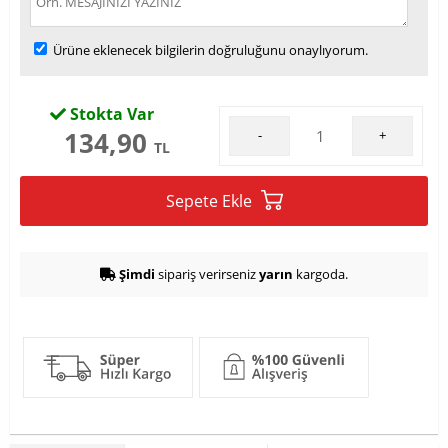
Ürüne eklenecek bilgilerin doğruluğunu onaylıyorum.
Stokta Var
134,90
-
+
TL
Sepete Ekle
Şimdi
sipariş verirseniz
yarın
kargoda.