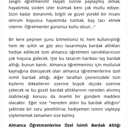
sevgili öğretmenim! Hayatı sizinle paylaşmış olmak,
hayatımda sizden izler bulmak beni çok mutlu ediyor.
Sizin kadar donanımlı, bilgili ve güzel yürekli bir insanı
ömrüm boyunca hayatımda tutmak, baş tacı etmek
isterim. Öğretmenler gününüz kutlu olsun..."
Bir kere peşinen şunu bilmelisiniz ki; hem kullanışlılığı
hem de ışıltılı ve göz alıcı tasarımıyla bardak altlıkları
hediye edilecek tüm almanca öğretmeni tanıdıklarınızın
çok hoşuna gidecek. İşte bu tasarım harikası taş bardak
altlığı, bunun kanıtı. Almanca öğretmeniniz için mutluluk
kaynağına dönüşecek olan almanca öğretmenlerine özel
isimli bardak altlığı, diğer taraftan çevrenizdeki tüm
kişilerin dikkatlerini üzerine büyük ölçüde üzerine
çekecek ve bu güzel bardak altlıklarının nereden alınmış
olabileceği konusu da önemli bir gündem maddesi
olacaktır. Eğer size "nereden aldın bu bardak altlığını"
şeklinde bir soru yöneltilirse, hediyemen ismini söyleyip
söylememek tamamen size kalmış.
Almanca Öğretmenlerine Özel İsimli Bardak Altlığı