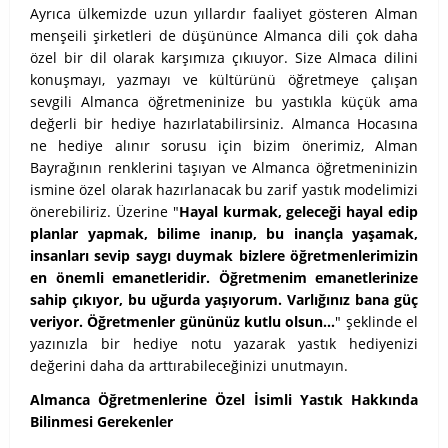
Ayrıca ülkemizde uzun yıllardır faaliyet gösteren Alman
menşeili şirketleri de düşününce Almanca dili çok daha
özel bir dil olarak karşımıza çıkıuyor. Size Almaca dilini
konuşmayı, yazmayı ve kültürünü öğretmeye çalışan
sevgili Almanca öğretmeninize bu yastıkla küçük ama
değerli bir hediye hazırlatabilirsiniz. Almanca Hocasına
ne hediye alınır sorusu için bizim önerimiz, Alman
Bayrağının renklerini taşıyan ve Almanca öğretmeninizin
ismine özel olarak hazırlanacak bu zarif yastık modelimizi
önerebiliriz. Üzerine
"
Hayal kurmak, geleceği hayal edip
planlar yapmak, bilime inanıp, bu inançla yaşamak,
insanları sevip saygı duymak bizlere öğretmenlerimizin
en önemli emanetleridir. Öğretmenim emanetlerinize
sahip çıkıyor, bu uğurda yaşıyorum. Varlığınız bana güç
veriyor. Öğretmenler gününüz kutlu olsun...
" şeklinde el
yazınızla bir hediye notu yazarak yastık hediyenizi
değerini daha da arttırabileceğinizi unutmayın.
Almanca Öğretmenlerine Özel İsimli Yastık Hakkında
Bilinmesi Gerekenler