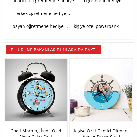
anaokulu öğretmenine hediye
,
öğretmene hediye
,
erkek öğretmene hediye
,
bayan öğretmene hediye
,
kişiye özel powerbank
BU ÜRÜNE BAKANLAR BUNLARA DA BAKTI
Good Morning İsme Özel
Kişiye Özel Gemici Dümeni
Siyah Çalar Saat
Ahşap Duvar Saati