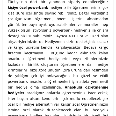
Türkiye'nin dört bir yanından sipariş edebileceğiniz
kişiye özel powerbank
hediyeniz ile öğretmenlerinizi çok
kısa süre içerisinde sevindirebilirsiniz. Değer verdiğiniz
çocuğunuzun öğretmeni, önemli işlerini aksatmadan
günlük tempoya ayak uydurabilsinler ve moralleri hep
yüksek olsun istiyorsanız powerbank hediyeniz ile onlara
desteğinizi sunabilirsiniz. Ayrıca 400 Lira ve üzeri olan
alışverişlerinizde de Hediyemen sizin destekçiniz olacak
ve kargo ücretini kendisi karşılayacaktır. Bedava kargo
fırsatını kaçırmayın.
Bugüne kadar aklınızda kalan
anaokulu öğretmeni hediyelerini veya zihinlerinizde
fazladan kirlilik oluşturan öğretmenlere dair hediye
kırıntılarını bize göre unutun! Zira ürüne dair resimden
de şıklığını çok iyi anlayacağınız bu güzel ve etkili
powerbank, anaokulu öğretmenleri için adeta yeni nesil
bir hediye olma özelliğinde.
Anaokulu öğretmenine
hediyeler
aradığınız anlarda öğretmeniniz ister erkek,
ister bayan olsun, kendilerini çok mutlu edebilecek çok
özel bir hediye alternatifi var karşınızda! Öğretmeninizin
ismine özel olarak düzenlenecek olan bu hediyelik
powerbank hediye tercihleri içerisinde bir hayli üst