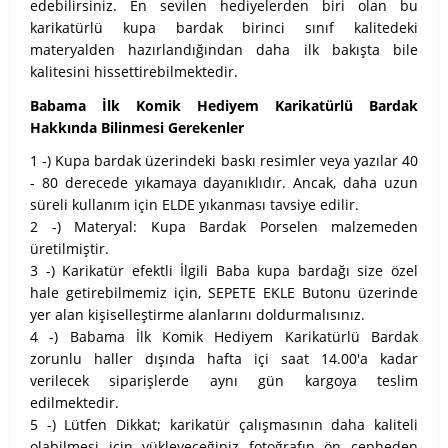
edebilirsiniz. En sevilen hediyelerden biri olan bu
karikatürlü kupa bardak birinci sınıf kalitedeki
materyalden hazırlandığından daha ilk bakışta bile
kalitesini hissettirebilmektedir.
Babama İlk Komik Hediyem Karikatürlü Bardak
Hakkında Bilinmesi Gerekenler
1 -) Kupa bardak üzerindeki baskı resimler veya yazılar 40
- 80 derecede yıkamaya dayanıklıdır. Ancak, daha uzun
süreli kullanım için ELDE yıkanması tavsiye edilir.
2 -) Materyal: Kupa Bardak Porselen malzemeden
üretilmiştir.
3 -) Karikatür efektli İlgili Baba kupa bardağı size özel
hale getirebilmemiz için, SEPETE EKLE Butonu üzerinde
yer alan kişiselleştirme alanlarını doldurmalısınız.
4 -) Babama İlk Komik Hediyem Karikatürlü Bardak
zorunlu haller dışında hafta içi saat 14.00'a kadar
verilecek siparişlerde aynı gün kargoya teslim
edilmektedir.
5 -) Lütfen Dikkat; karikatür çalışmasının daha kaliteli
olabilmesi için yükleyeceğiniz fotoğrafın ön cepheden