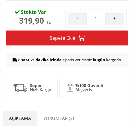
Stokta Var
319,90
-
+
TL
Sepete Ekle
8 saat 21 dakika içinde
sipariş verirseniz
bugün
kargoda.
AÇIKLAMA
YORUMLAR (3)