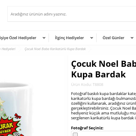
işiye Özel Hediyeler
İlginç Hediyeler
Özel Günler
ı Hediyeleri
Çocuk Noel Baba Karikatürlü Kupa Bardak
Çocuk Noel Bab
Kupa Bardak
Ürün Kodu: T8808
Fotoğraf baskılı kupa bardaklar kategor
karikatürlü kupa bardağı bulmanızda 
özelliğini kullanarak, aradığınız ürünle
gerçekleştirebilirsiniz. Çocuk Noel
hediyeniz küçük ama mutluluğu muh
sergilenen karikatürlü kupa bardak il
.
Fotoğraf Seçiniz