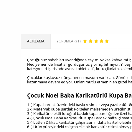
AÇIKLAMA
YORUMLAR (1)
Çocuğunuz sabahları uyandığında çay mı yoksa kahve mi içmek
Hediyemen'de fırsatlar gördüğünüz gibi hiç bitmiyor. Yılbaşın
kategorileri içerisinde ayrıca tablet kılıfı, kutu çikolata, kal
Çocuklar kuşkusuz dünyanın en masum varlıkları. Gönüllerince
kazanmaya devam ediyor. Onları mutlu etmenin en güzel hali i
Çocuk Noel Baba Karikatürlü Kupa Ba
1 -) Kupa bardak üzerindeki baskı resimler veya yazılar 40 - 
2 -) Materyal: Kupa Bardak Porselen malzemeden üretilmişti
3 -) Karikatür efektli fotoğraf baskılı kupa bardağı size özel
4 -) Çocuk Noel Baba Karikatürlü Kupa Bardak hafta içi saat 1
5 -) Lütfen Dikkat; karikatür çalışmasının daha kaliteli olab
6 -) Ürün yüzeyindeki çalışma elle bir karikatür çizimi olmayıp