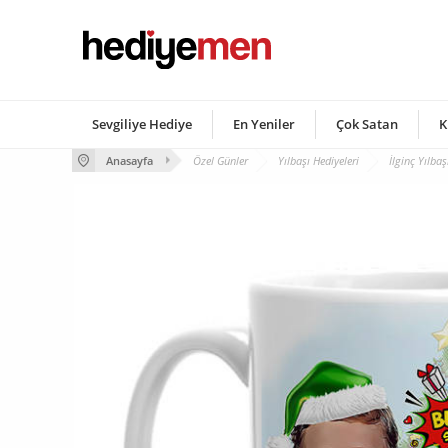
Sevgiliye Hediye
En Yeniler
Çok Satan
K
Anasayfa
Özel Günler
Yılbaşı Hediyeleri
İlginç Yılbaş