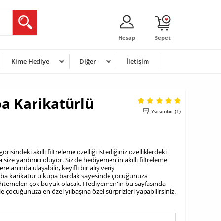
Hesap
Sepet
Kime Hediye
Diğer
İletişim
a Karikatürlü
Yorumlar (1)
isindeki akıllı filtreleme özelliği istediğiniz özelliklerdeki
size yardımcı oluyor. Siz de hediyemen'in akıllı filtreleme
re anında ulaşabilir, keyifli bir alış veriş
 Baba karikatürlü kupa bardak sayesinde çocuğunuza
temelen çok büyük olacak. Hediyemen'in bu sayfasında
e çocuğunuza en özel yılbaşına özel sürprizleri yapabilirsiniz.