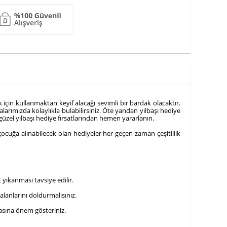
çin kullanmaktan keyif alacağı sevimli bir bardak olacaktır.
larımızda kolaylıkla bulabilirsiniz. Öte yandan yılbaşı hediye
u güzel yılbaşı hediye fırsatlarından hemen yararlanın.
çocuğa alınabilecek olan hediyeler her geçen zaman çeşitlilik
 yıkanması tavsiye edilir.
alanlarını doldurmalısınız.
masına önem gösteriniz.