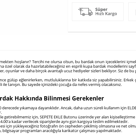
ten hoşlanır? Tercihi ne olursa olsun, bu bardak onun içeceklerini içmek i
a özel olarak da hazırlatabileceğiniz en esprili kupa bardak modellerini sayfa
emler, oyunlar ve daha birçok avantajlı ucuz hediyeler sizleri bekliyor. Siz de b
 gülüp eğlenirlerken, mutluluklarına bir katkıda siz yapabilirsiniz. Erkek 
le tanışın. Bu sayede içinizdeki çocuğa da nefes vermiş olacaksınız.
rdak Hakkında Bilinmesi Gerekenler
80 derecede yıkamaya dayanıklıdır. Ancak, daha uzun süreli kullanım için ELDE
r.
 hale getirebilmemiz için, SEPETE EKLE Butonu üzerinde yer alan kişiselleştirme 
4.00'a kadar verilecek siparişlerde aynı gün kargoya teslim edilmektedir.
ilmesi için yükleyeceğiniz fotoğrafın ön cepheden çekilmiş olmasına ve net ol
, bilgisayar programları aracılığıyla karikatür çalışması yapılmaktadır.