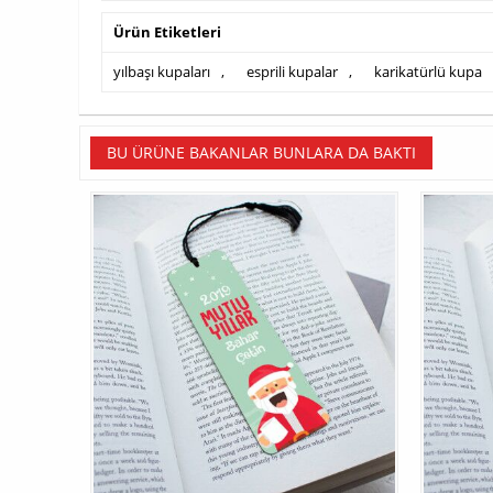
Ürün Etiketleri
yılbaşı kupaları
,
esprili kupalar
,
karikatürlü kupa
BU ÜRÜNE BAKANLAR BUNLARA DA BAKTI