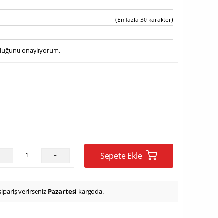
(En fazla 30 karakter)
uluğunu onaylıyorum.
Sepete Ekle
-
+
ipariş verirseniz
Pazartesi
kargoda.