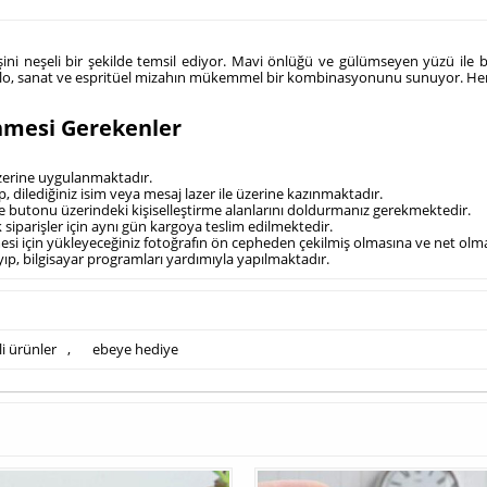
 işini neşeli bir şekilde temsil ediyor. Mavi önlüğü ve gülümseyen yüzü ile
biblo, sanat ve espritüel mizahın mükemmel bir kombinasyonunu sunuyor. Her b
inmesi Gerekenler
üzerine uygulanmaktadır.
 dilediğiniz isim veya mesaj lazer ile üzerine kazınmaktadır.
kle butonu üzerindeki kişiselleştirme alanlarını doldurmanız gerekmektedir.
ek siparişler için aynı gün kargoya teslim edilmektedir.
ilmesi için yükleyeceğiniz fotoğrafın ön cepheden çekilmiş olmasına ve net ol
ayıp, bilgisayar programları yardımıyla yapılmaktadır.
li ürünler
,
ebeye hediye