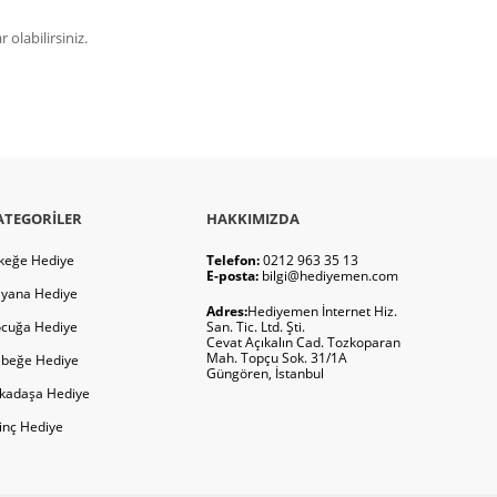
olabilirsiniz.
ATEGORILER
HAKKIMIZDA
keğe Hediye
Telefon:
0212 963 35 13
E-posta:
bilgi@hediyemen.com
yana Hediye
Adres:
Hediyemen İnternet Hiz.
cuğa Hediye
San. Tic. Ltd. Şti.
Cevat Açıkalın Cad. Tozkoparan
Mah. Topçu Sok. 31/1A
beğe Hediye
Güngören, İstanbul
kadaşa Hediye
ginç Hediye