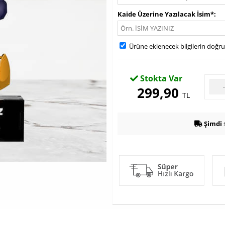
Kaide Üzerine Yazılacak İsim*
Ürüne eklenecek bilgilerin doğr
Stokta Var
299,90
TL
Şimdi
s