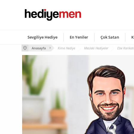
Sevgiliye Hediye
En Yeniler
Çok Satan
K
Anasayfa
Kime Hediye
Mesleki Hediyeler
Ebe Karikat