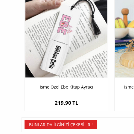
İsme Özel Ebe Kitap Ayracı
İsme
219,90 TL
BUNLAR DA İLGINIZI ÇEKEBILIR !