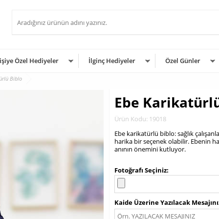
işiye Özel Hediyeler
İlginç Hediyeler
Özel Günler
ürlü Biblo
Ebe Karikatürlü
Ürün Kodu: 19018
Ebe karikatürlü biblo: sağlık çalışanl
harika bir seçenek olabilir. Ebenin
anının önemini kutluyor.
.
Fotoğrafı Seçiniz
Kaide Üzerine Yazılacak Mesajını