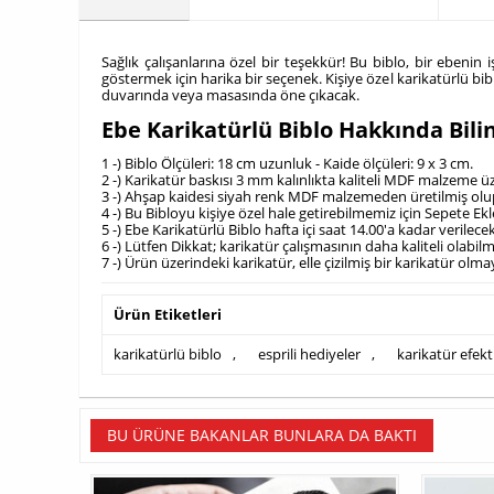
Sağlık çalışanlarına özel bir teşekkür! Bu biblo, bir ebenin
göstermek için harika bir seçenek. Kişiye özel karikatürlü 
duvarında veya masasında öne çıkacak.
Ebe Karikatürlü Biblo Hakkında Bil
1 -) Biblo Ölçüleri: 18 cm uzunluk - Kaide ölçüleri: 9 x 3 cm.
2 -) Karikatür baskısı 3 mm kalınlıkta kaliteli MDF malzeme 
3 -) Ahşap kaidesi siyah renk MDF malzemeden üretilmiş olup,
4 -) Bu Bibloyu kişiye özel hale getirebilmemiz için Sepete E
5 -) Ebe Karikatürlü Biblo hafta içi saat 14.00'a kadar verilec
6 -) Lütfen Dikkat; karikatür çalışmasının daha kaliteli olab
7 -) Ürün üzerindeki karikatür, elle çizilmiş bir karikatür olm
Ürün Etiketleri
karikatürlü biblo
,
esprili hediyeler
,
karikatür efekt
BU ÜRÜNE BAKANLAR BUNLARA DA BAKTI