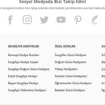
Sosyal Medyada Bizi Takip Edin!
hesaplarımızdan bizi takip ederek sitemizdeki yeniliklerden anında haberdar 
SEVGILIYE HEDIYELER
ÖZEL GÜNLER
K
Konsept Hediye Kutuları
Sevgililer Günü Hediyesi
Er
Sevgiliye Hediye Sepeti
Doğum Günü Hediyeleri
Ba
Sevgiliye Doğum Günü Hediyesi
Yılbaşı Hediyeleri
Ço
Erkek Sevgiliye Hediye
Anneler Günü Hediyeleri
Be
Bayan Sevgiliye Hediye
Öğretmenler Günü Hediyesi
Ar
Sevgiliye Yıldönümü Hediyesi
Babalar Günü Hediyesi
İl