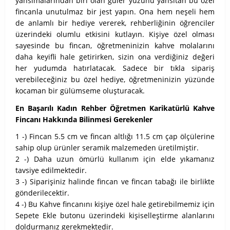
yansımalarından biri olan güler yüzünü yansıtan bu özel
fincanla unutulmaz bir jest yapın. Ona hem neşeli hem
de anlamlı bir hediye vererek, rehberliğinin öğrenciler
üzerindeki olumlu etkisini kutlayın. Kişiye özel olması
sayesinde bu fincan, öğretmeninizin kahve molalarını
daha keyifli hale getirirken, sizin ona verdiğiniz değeri
her yudumda hatırlatacak. Sadece bir tıkla sipariş
verebileceğiniz bu özel hediye, öğretmeninizin yüzünde
kocaman bir gülümseme oluşturacak.
En Başarılı Kadın Rehber Öğretmen Karikatürlü Kahve
Fincanı Hakkında Bilinmesi Gerekenler
1 -) Fincan 5.5 cm ve fincan altlığı 11.5 cm çap ölçülerine
sahip olup ürünler seramik malzemeden üretilmiştir.
2 -) Daha uzun ömürlü kullanım için elde yıkamanız
tavsiye edilmektedir.
3 -) Siparişiniz halinde fincan ve fincan tabağı ile birlikte
gönderilecektir.
4 -) Bu Kahve fincanını kişiye özel hale getirebilmemiz için
Sepete Ekle butonu üzerindeki kişiselleştirme alanlarını
doldurmanız gerekmektedir.