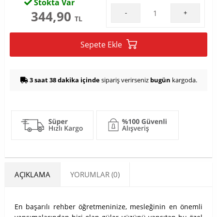
Stokta Var
344,90
-
+
TL
Sepete Ekle
3 saat 38 dakika içinde
sipariş verirseniz
bugün
kargoda.
AÇIKLAMA
YORUMLAR (0)
En başarılı rehber öğretmeninize, mesleğinin en önemli