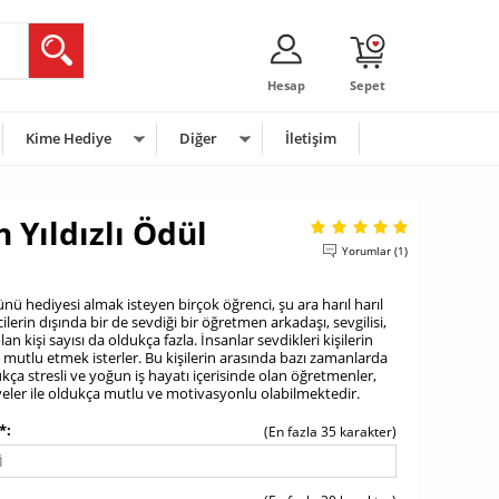
Hesap
Sepet
Kime Hediye
Diğer
İletişim
 Yıldızlı Ödül
Yorumlar (1)
 hediyesi almak isteyen birçok öğrenci, şu ara harıl harıl
lerin dışında bir de sevdiği bir öğretmen arkadaşı, sevgilisi,
an kişi sayısı da oldukça fazla. İnsanlar sevdikleri kişilerin
 mutlu etmek isterler. Bu kişilerin arasında bazı zamanlarda
ça stresli ve yoğun iş hayatı içerisinde olan öğretmenler,
eler ile oldukça mutlu ve motivasyonlu olabilmektedir.
*
(En fazla 35 karakter)