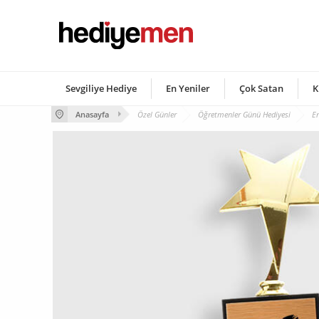
Sevgiliye Hediye
En Yeniler
Çok Satan
K
Anasayfa
Özel Günler
Öğretmenler Günü Hediyesi
En