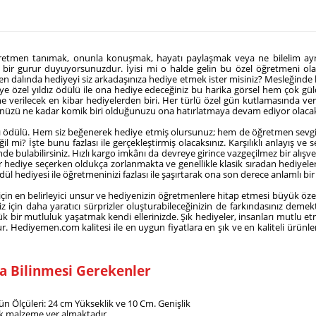
 öğretmen tanımak, onunla konuşmak, hayatı paylaşmak veya ne bilelim ayn
ir gurur duyuyorsunuzdur. İyisi mi o halde gelin bu özel öğretmeni olağa
en dalında hediyeyi siz arkadaşınıza hediye etmek ister misiniz? Mesleğinde b
. Kişiye özel yıldız ödülü ile ona hediye edeceğiniz bu harika görsel hem çok
ene verilecek en kibar hediyelerden biri. Her türlü özel gün kutlamasında ve
ğünüzü ne kadar komik biri olduğunuzu ona hatırlatmaya devam ediyor olaca
ızlı ödülü. Hem siz beğenerek hediye etmiş olursunuz; hem de öğretmen sevgil
 mi? İşte bunu fazlası ile gerçekleştirmiş olacaksınız. Karşılıklı anlayış ve
e bulabilirsiniz. Hızlı kargo imkânı da devreye girince vazgeçilmez bir alışve
anlar hediye seçerken oldukça zorlanmakta ve genellikle klasik sıradan hediyel
 ödül hediyesi ile öğretmeninizi fazlası ile şaşırtarak ona son derece anlamlı
 için en belirleyici unsur ve hediyenizin öğretmenlere hitap etmesi büyük öze
için daha yaratıcı sürprizler oluşturabileceğinizin de farkındasınız demektir
yük bir mutluluk yaşatmak kendi ellerinizde. Şık hediyeler, insanları mutlu e
 Hediyemen.com kalitesi ile en uygun fiyatlara en şık ve en kaliteli ürünleri b
da Bilinmesi Gerekenler
ülün Ölçüleri: 24 cm Yükseklik ve 10 Cm. Genişlik
tik malzeme yer almaktadır.