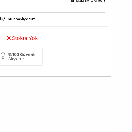
(En fazla 30 karakter)
uluğunu onaylıyorum.
Stokta Yok