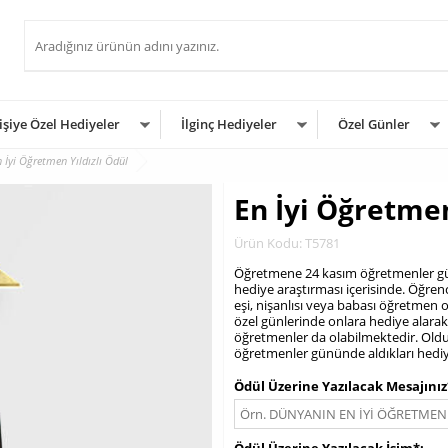
işiye Özel Hediyeler
İlginç Hediyeler
Özel Günler
 İyi Öğretmen Yıldızlı Ödül
En İyi Öğretmen
Ürün Kodu: T5781
​Öğretmene 24 kasım öğretmenler günü
hediye araştırması içerisinde. Öğrenci
eşi, nişanlısı veya babası öğretmen ol
özel günlerinde onlara hediye alarak
öğretmenler da olabilmektedir. Olduk
öğretmenler gününde aldıkları hediy
.
Ödül Üzerine Yazılacak Mesajınız