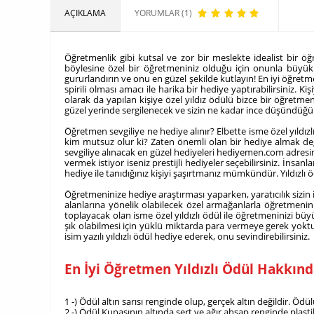
AÇIKLAMA
YORUMLAR (1)
Öğretmenlik gibi kutsal ve zor bir meslekte idealist bir
böylesine özel bir öğretmeniniz olduğu için onunla büyük b
gururlandırın ve onu en güzel şekilde kutlayın! En iyi öğretm
spirili olması amacı ile harika bir hediye yaptırabilirsiniz
olarak da yapılan kişiye özel yıldız ödülü bizce bir öğretm
güzel yerinde sergilenecek ve sizin ne kadar ince düşündü
Öğretmen sevgiliye ne hediye alınır? Elbette isme özel yıld
kim mutsuz olur ki? Zaten önemli olan bir hediye almak değil
sevgiliye alınacak en güzel hediyeleri hediyemen.com adresind
vermek istiyor iseniz prestijli hediyeler seçebilirsiniz. İns
hediye ile tanıdığınız kişiyi şaşırtmanız mümkündür. Yıldızlı
Öğretmeninize hediye araştırması yaparken, yaratıcılık sizin
alanlarına yönelik olabilecek özel armağanlarla öğretmeniniz 
toplayacak olan isme özel yıldızlı ödül ile öğretmeninizi bü
şık olabilmesi için yüklü miktarda para vermeye gerek yoktur.
isim yazılı yıldızlı ödül hediye ederek, onu sevindirebilirsiniz.
En İyi Öğretmen Yıldızlı Ödül Hakkın
1 -) Ödül altın sarısı renginde olup, gerçek altın değildir. Öd
2 -) Ödül Kupasının altında sert ve ağır ahşap renginde plas