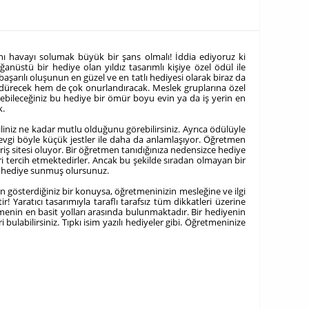
ı havayı solumak büyük bir şans olmalı! İddia ediyoruz ki
nüstü bir hediye olan yıldız tasarımlı kişiye özel ödül ile
aşarılı oluşunun en güzel ve en tatlı hediyesi olarak biraz da
 güldürecek hem de çok onurlandıracak. Meslek gruplarına özel
rebileceğiniz bu hediye bir ömür boyu evin ya da iş yerin en
k.
iniz ne kadar mutlu olduğunu görebilirsiniz. Ayrıca ödülüyle
 sevgi böyle küçük jestler ile daha da anlamlaşıyor. Öğretmen
riş sitesi oluyor. Bir öğretmen tanıdığınıza nedensizce hediye
eri tercih etmektedirler. Ancak bu şekilde sıradan olmayan bir
 bir hediye sunmuş olursunuz.
n gösterdiğiniz bir konuysa, öğretmeninizin mesleğine ve ilgi
! Yaratıcı tasarımıyla taraflı tarafsız tüm dikkatleri üzerine
tmenin en basit yolları arasında bulunmaktadır. Bir hediyenin
ulabilirsiniz. Tıpkı isim yazılı hediyeler gibi. Öğretmeninize