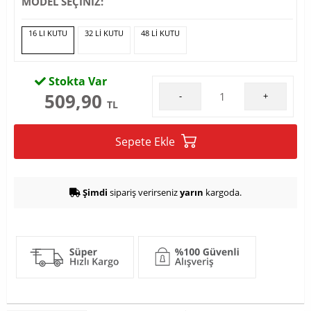
MODEL SEÇİNİZ:
16 LI KUTU
32 LI KUTU
48 LI KUTU
Stokta Var
509,90
-
+
TL
Sepete Ekle
Şimdi
sipariş verirseniz
yarın
kargoda.