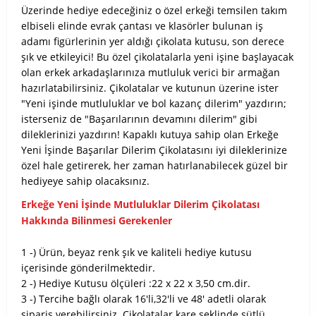
Üzerinde hediye edeceğiniz o özel erkeği temsilen takım
elbiseli elinde evrak çantası ve klasörler bulunan iş
adamı figürlerinin yer aldığı çikolata kutusu, son derece
şık ve etkileyici! Bu özel çikolatalarla yeni işine başlayacak
olan erkek arkadaşlarınıza mutluluk verici bir armağan
hazırlatabilirsiniz. Çikolatalar ve kutunun üzerine ister
"Yeni işinde mutluluklar ve bol kazanç dilerim" yazdırın;
isterseniz de "Başarılarının devamını dilerim" gibi
dileklerinizi yazdırın! Kapaklı kutuya sahip olan Erkeğe
Yeni İşinde Başarılar Dilerim Çikolatasını iyi dileklerinize
özel hale getirerek, her zaman hatırlanabilecek güzel bir
hediyeye sahip olacaksınız.
Erkeğe Yeni İşinde Mutluluklar Dilerim Çikolatası
Hakkında Bilinmesi Gerekenler
1 -) Ürün, beyaz renk şık ve kaliteli hediye kutusu
içerisinde gönderilmektedir.
2 -) Hediye Kutusu ölçüleri :22 x 22 x 3,50 cm.dir.
3 -) Tercihe bağlı olarak 16'li,32'li ve 48' adetli olarak
sipariş verebilirsiniz. Çikolatalar kare şeklinde sütlü