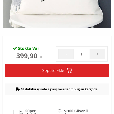
Stokta Var
399,90
-
+
TL
Sepete Ekle
48 dakika içinde
sipariş verirseniz
bugün
kargoda.