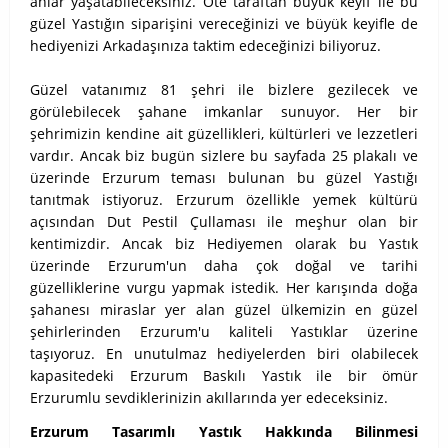
anlar yaşatabileceksiniz. Öte taraftan büyük keyif ile bu
güzel Yastığın siparişini vereceğinizi ve büyük keyifle de
hediyenizi Arkadaşınıza taktim edeceğinizi biliyoruz.
Güzel vatanımız 81 şehri ile bizlere gezilecek ve
görülebilecek şahane imkanlar sunuyor. Her bir
şehrimizin kendine ait güzellikleri, kültürleri ve lezzetleri
vardır. Ancak biz bugün sizlere bu sayfada 25 plakalı ve
üzerinde Erzurum teması bulunan bu güzel Yastığı
tanıtmak istiyoruz. Erzurum özellikle yemek kültürü
açısından Dut Pestil Çullaması ile meşhur olan bir
kentimizdir. Ancak biz Hediyemen olarak bu Yastık
üzerinde Erzurum'un daha çok doğal ve tarihi
güzelliklerine vurgu yapmak istedik. Her karışında doğa
şahanesı miraslar yer alan güzel ülkemizin en güzel
şehirlerinden Erzurum'u kaliteli Yastıklar üzerine
taşıyoruz. En unutulmaz hediyelerden biri olabilecek
kapasitedeki Erzurum Baskılı Yastık ile bir ömür
Erzurumlu sevdiklerinizin akıllarında yer edeceksiniz.
Erzurum Tasarımlı Yastık Hakkında Bilinmesi