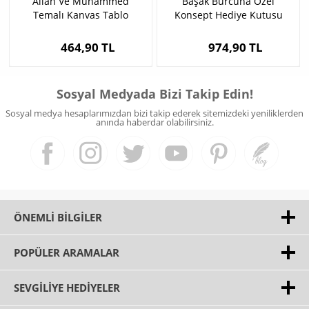
Allah Ve Muhammed
Başak Burcuna Özel
Temalı Kanvas Tablo
Konsept Hediye Kutusu
464,90 TL
974,90 TL
Sosyal Medyada Bizi Takip Edin!
Sosyal medya hesaplarımızdan bizi takip ederek sitemizdeki yeniliklerden
anında haberdar olabilirsiniz.
ÖNEMLI BILGILER
POPÜLER ARAMALAR
SEVGILIYE HEDIYELER